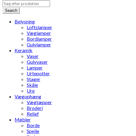
Search
Belysning
Loftslamper
Væglamper
Bordlamper
Gulvlamper
Keramik
Vaser
Gulvvaser
Lamper
Urtepotter
Stager
Skåle
Ure
Vægophæng
Vægtæpper
Broderi
Relief
Møbler
Borde
Spejle