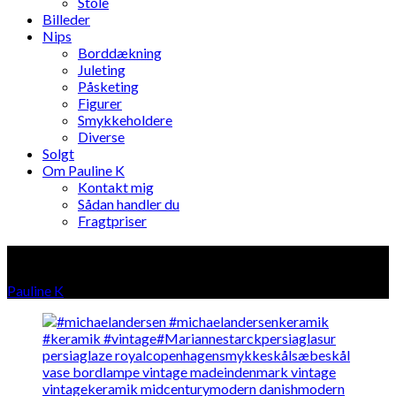
Stole
Billeder
Nips
Borddækning
Juleting
Påsketing
Figurer
Smykkeholdere
Diverse
Solgt
Om Pauline K
Kontakt mig
Sådan handler du
Fragtpriser
Søgeord: Marianne Starck
Pauline K
»
Lignende produkter