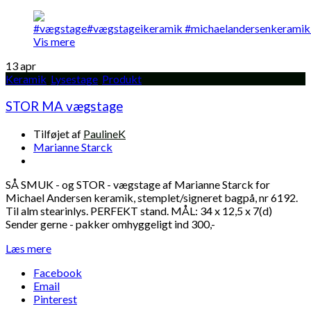
Vis mere
13
apr
Keramik
,
Lysestage
,
Produkt
STOR MA vægstage
Tilføjet af
PaulineK
Marianne Starck
SÅ SMUK - og STOR - vægstage af Marianne Starck for
Michael Andersen keramik, stemplet/signeret bagpå, nr 6192.
Til alm stearinlys. PERFEKT stand. MÅL: 34 x 12,5 x 7(d)
Sender gerne - pakker omhyggeligt ind 300,-
Læs mere
Facebook
Email
Pinterest