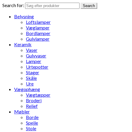
Search for:
Search
Belysning
Loftslamper
Væglamper
Bordlamper
Gulvlamper
Keramik
Vaser
Gulvvaser
Lamper
Urtepotter
Stager
Skåle
Ure
Vægophæng
Vægtæpper
Broderi
Relief
Møbler
Borde
Spejle
Stole