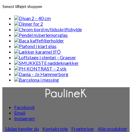
Senest tilføjet shoppen
Facebook
Email
Instagram
Sådan handler du
Kontakt mig
Fragtpriser
Alle produkter