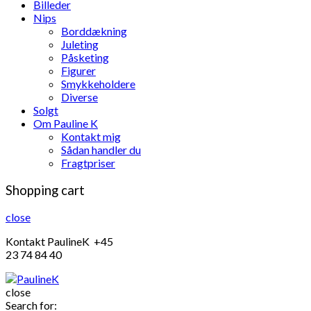
Billeder
Nips
Borddækning
Juleting
Påsketing
Figurer
Smykkeholdere
Diverse
Solgt
Om Pauline K
Kontakt mig
Sådan handler du
Fragtpriser
Shopping cart
close
Kontakt PaulineK +45
23 74 84 40
close
Search for: