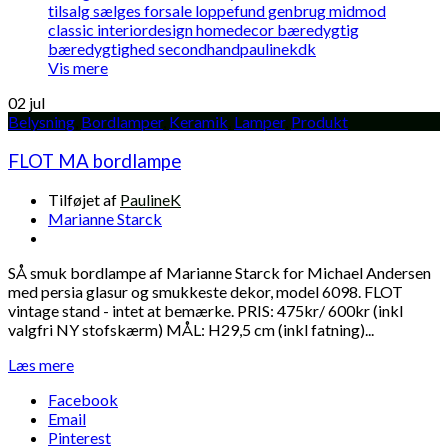
Vis mere
02
jul
Belysning
,
Bordlamper
,
Keramik
,
Lamper
,
Produkt
FLOT MA bordlampe
Tilføjet af
PaulineK
Marianne Starck
SÅ smuk bordlampe af Marianne Starck for Michael Andersen
med persia glasur og smukkeste dekor, model 6098. FLOT
vintage stand - intet at bemærke. PRIS: 475kr/ 600kr (inkl
valgfri NY stofskærm) MÅL: H29,5 cm (inkl fatning)...
Læs mere
Facebook
Email
Pinterest