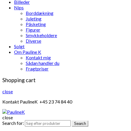
Billeder
Nips
Borddækning
Juleting
Påsketing
Figurer
Smykkeholdere
Diverse
Solgt
Om Pauline K
Kontakt mig
Sådan handler du
Fragtpriser
Shopping cart
close
Kontakt PaulineK +45 23 74 84 40
close
Search for:
Search