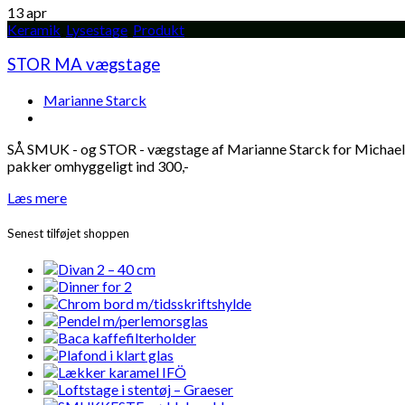
13
apr
Keramik
,
Lysestage
,
Produkt
STOR MA vægstage
Marianne Starck
SÅ SMUK - og STOR - vægstage af Marianne Starck for Michael An
pakker omhyggeligt ind 300,-
Læs mere
Senest tilføjet shoppen