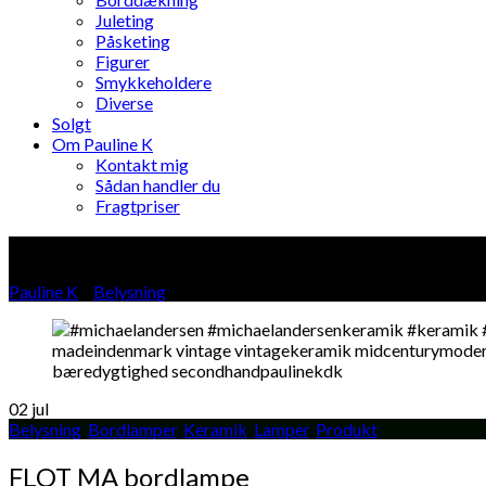
Juleting
Påsketing
Figurer
Smykkeholdere
Diverse
Solgt
Om Pauline K
Kontakt mig
Sådan handler du
Fragtpriser
Blog
Pauline K
»
Belysning
»
02
jul
Belysning
,
Bordlamper
,
Keramik
,
Lamper
,
Produkt
FLOT MA bordlampe