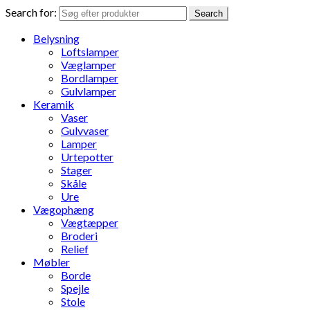
Search for:
Search
Belysning
Loftslamper
Væglamper
Bordlamper
Gulvlamper
Keramik
Vaser
Gulvvaser
Lamper
Urtepotter
Stager
Skåle
Ure
Vægophæng
Vægtæpper
Broderi
Relief
Møbler
Borde
Spejle
Stole