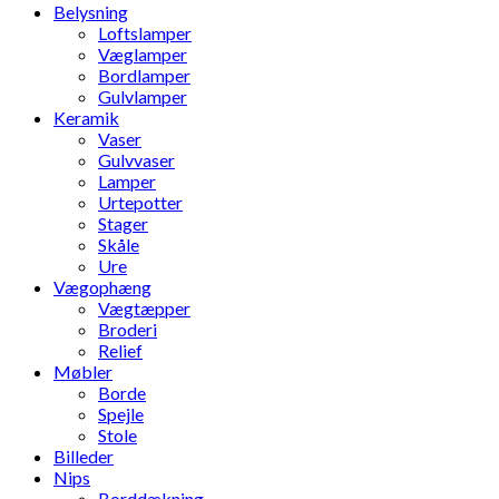
Belysning
Loftslamper
Væglamper
Bordlamper
Gulvlamper
Keramik
Vaser
Gulvvaser
Lamper
Urtepotter
Stager
Skåle
Ure
Vægophæng
Vægtæpper
Broderi
Relief
Møbler
Borde
Spejle
Stole
Billeder
Nips
Borddækning