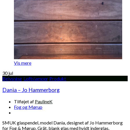
Vis mere
30
jul
Belysning
,
Loftslamper
,
Produkt
Dania – Jo Hammerborg
Tilføjet af
PaulineK
Fog og Mørup
SMUK glaspendel, model Dania, designet af Jo Hammerborg
for Fog & Mørup. Gråt, blank glas med hvidt inderglas.