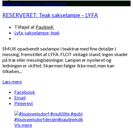
Belysning
,
Produkt
,
Væglamper
RESERVERET: Teak sakselampe – LYFA
Tilføjet af
PaulineK
Lyfa
,
sakselampe
,
teak
SMUK opadvendt saxlampe i teaktræ med fine detaljer i
messing, fremstillet af LYFA. FLOT vintage stand; ingen skader
på træ eller messingbøsninger. Lampen er nyolieret og
ledningen er skiftet. Skærmen følger ikke med, men kan
tilkøbes...
Læs mere
Facebook
Email
Pinterest
Vis mere