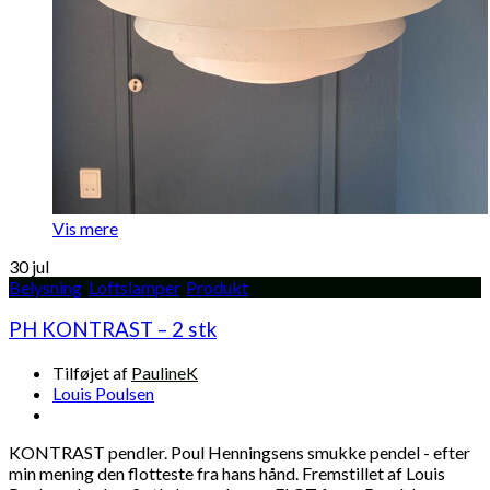
Vis mere
30
jul
Belysning
,
Loftslamper
,
Produkt
PH KONTRAST – 2 stk
Tilføjet af
PaulineK
Louis Poulsen
KONTRAST pendler. Poul Henningsens smukke pendel - efter
min mening den flotteste fra hans hånd. Fremstillet af Louis