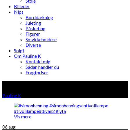
Stole
Billeder
Nips
Borddækning
Juleting
Påsketing
Figurer
Smykkeholdere
Diverse
Solgt
Om Pauline K
Kontakt mig
Sådan handler du
Fragtpriser
Belysning
Pauline K
»
Produkter i "Belysning"
Vis mere
06
aug