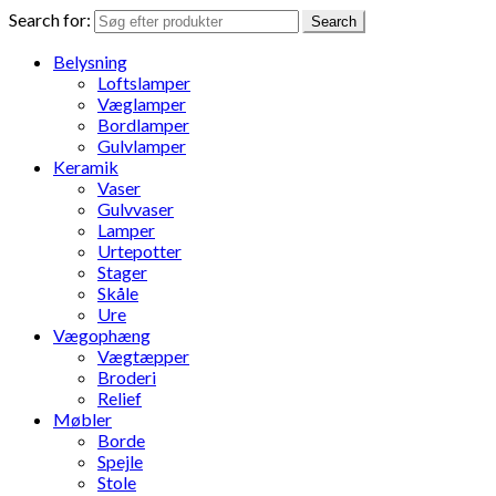
Search for:
Search
Belysning
Loftslamper
Væglamper
Bordlamper
Gulvlamper
Keramik
Vaser
Gulvvaser
Lamper
Urtepotter
Stager
Skåle
Ure
Vægophæng
Vægtæpper
Broderi
Relief
Møbler
Borde
Spejle
Stole