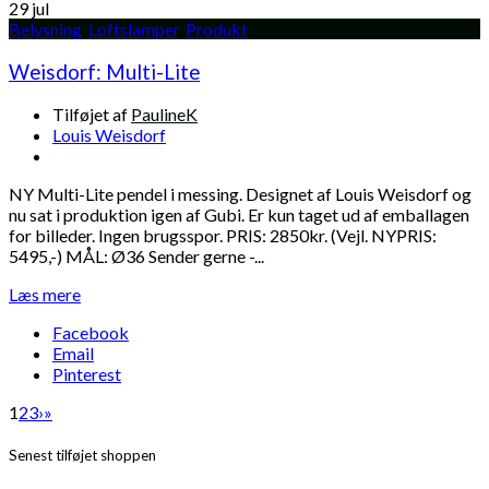
29
jul
Belysning
,
Loftslamper
,
Produkt
Weisdorf: Multi-Lite
Tilføjet af
PaulineK
Louis Weisdorf
NY Multi-Lite pendel i messing. Designet af Louis Weisdorf og
nu sat i produktion igen af Gubi. Er kun taget ud af emballagen
for billeder. Ingen brugsspor. PRIS: 2850kr. (Vejl. NYPRIS:
5495,-) MÅL: Ø36 Sender gerne -...
Læs mere
Facebook
Email
Pinterest
1
2
3
›
»
Senest tilføjet shoppen