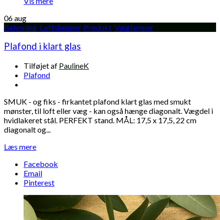
Vis mere
06
aug
Belysning
,
Loftslamper
,
Produkt
,
Væglamper
Plafond i klart glas
Tilføjet af
PaulineK
Plafond
SMUK - og fiks - firkantet plafond klart glas med smukt
mønster, til loft eller væg - kan også hænge diagonalt. Vægdel i
hvidlakeret stål. PERFEKT stand. MÅL: 17,5 x 17,5, 22 cm
diagonalt og...
Læs mere
Facebook
Email
Pinterest