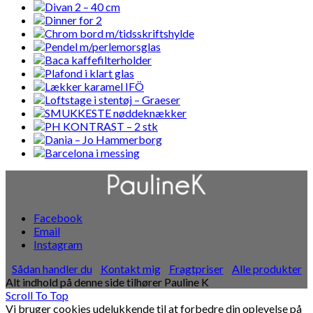
Facebook
Email
Instagram
Sådan handler du
Kontakt mig
Fragtpriser
Alle produkter
Alt indhold på denne side tilhører Pauline K
Scroll To Top
Vi bruger cookies udelukkende til at forbedre din oplevelse på