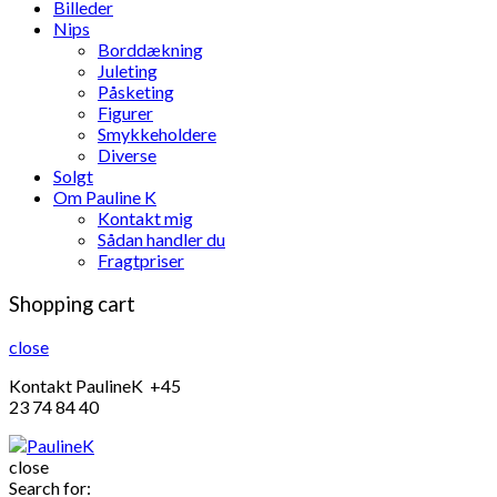
Billeder
Nips
Borddækning
Juleting
Påsketing
Figurer
Smykkeholdere
Diverse
Solgt
Om Pauline K
Kontakt mig
Sådan handler du
Fragtpriser
Shopping cart
close
Kontakt PaulineK +45
23 74 84 40
close
Search for: