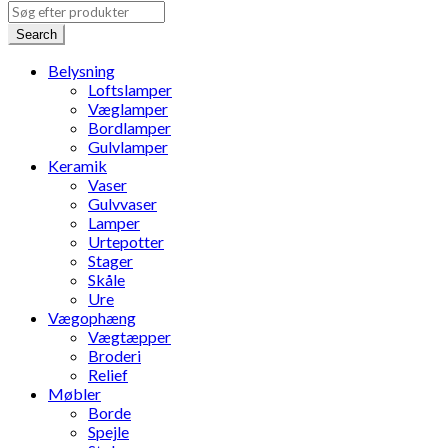
Search
Belysning
Loftslamper
Væglamper
Bordlamper
Gulvlamper
Keramik
Vaser
Gulvvaser
Lamper
Urtepotter
Stager
Skåle
Ure
Vægophæng
Vægtæpper
Broderi
Relief
Møbler
Borde
Spejle