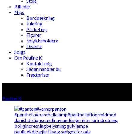
Stole
Billeder
Nips
Borddækning
Juleting
Påsketing
Figurer
Smykkeholdere
Diverse
Solgt
Om Pauline K
Kontakt mig
Sådan handler du
Fragtpriser
Gulvlamper
Pauline K
»
Produkter i "Gulvlamper"