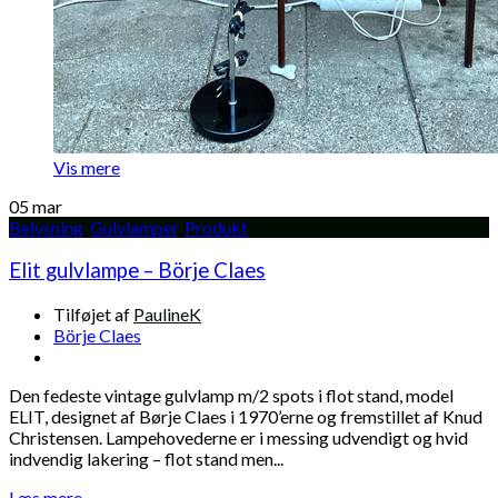
Vis mere
05
mar
Belysning
,
Gulvlamper
,
Produkt
Elit gulvlampe – Börje Claes
Tilføjet af
PaulineK
Börje Claes
Den fedeste vintage gulvlamp m/2 spots i flot stand, model
ELIT, designet af Børje Claes i 1970’erne og fremstillet af Knud
Christensen. Lampehovederne er i messing udvendigt og hvid
indvendig lakering – flot stand men...
Læs mere