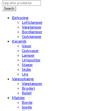
Search
Belysning
Loftslamper
Væglamper
Bordlamper
Gulvlamper
Keramik
Vaser
Gulvvaser
Lamper
Urtepotter
Stager
Skåle
Ure
Vægophæng
Vægtæpper
Broderi
Relief
Møbler
Borde
Spejle