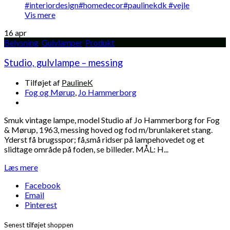
Vis mere
16
apr
Belysning
,
Gulvlamper
,
Produkt
Studio, gulvlampe – messing
Tilføjet af
PaulineK
Fog og Mørup
,
Jo Hammerborg
Smuk vintage lampe, model Studio af Jo Hammerborg for Fog
& Mørup, 1963, messing hoved og fod m/brunlakeret stang.
Yderst få brugsspor; få,små ridser på lampehovedet og et
slidtage område på foden, se billeder. MÅL: H...
Læs mere
Facebook
Email
Pinterest
Senest tilføjet shoppen