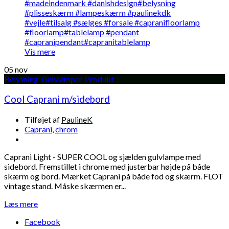
Vis mere
05
nov
Belysning
,
Gulvlamper
,
Produkt
Cool Caprani m/sidebord
Tilføjet af
PaulineK
Caprani
,
chrom
Caprani Light - SUPER COOL og sjælden gulvlampe med
sidebord. Fremstillet i chrome med justerbar højde på både
skærm og bord. Mærket Caprani på både fod og skærm. FLOT
vintage stand. Måske skærmen er...
Læs mere
Facebook