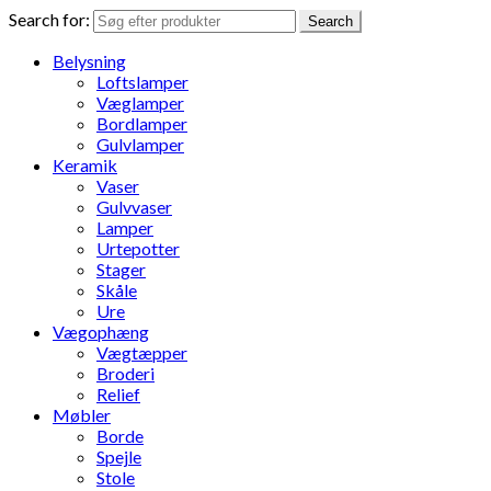
Search for:
Search
Belysning
Loftslamper
Væglamper
Bordlamper
Gulvlamper
Keramik
Vaser
Gulvvaser
Lamper
Urtepotter
Stager
Skåle
Ure
Vægophæng
Vægtæpper
Broderi
Relief
Møbler
Borde
Spejle
Stole