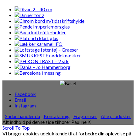
Facebook
Email
Instagram
Sådan handler du
Kontakt mig
Fragtpriser
Alle produkter
Alt indhold på denne side tilhører Pauline K
Scroll To Top
Vi bruger cookies udelukkende til at forbedre din oplevelse på