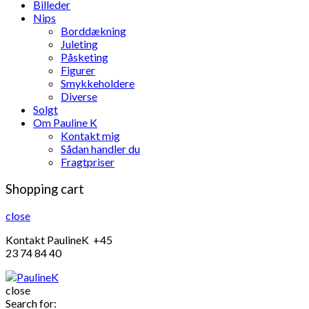
Billeder
Nips
Borddækning
Juleting
Påsketing
Figurer
Smykkeholdere
Diverse
Solgt
Om Pauline K
Kontakt mig
Sådan handler du
Fragtpriser
Shopping cart
close
Kontakt PaulineK +45
23 74 84 40
close
Search for: