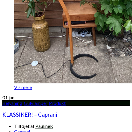
Vis mere
01
jun
Belysning
,
Gulvlamper
,
Produkt
KLASSIKER! – Caprani
Tilføjet af
PaulineK
Caprani