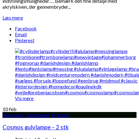
indstillingsmuligheder…. Bemærk den fine detalje med
akrylskiven, der gennembryder...
Læs mere
Facebook
Email
Pinterest
Vis mere
10
feb
Belysning
,
Gulvlamper
,
Produkt
Cosmos gulvlampe – 2 stk