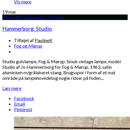
Vis mere
19
mar
Belysning
,
Gulvlamper
,
Produkt
Hammerborg: Studio
Tilføjet af
PaulineK
Fog og Mørup
Studio gulvlampe, Fog & Mørup: Smuk vintage lampe, model
Studio af Jo Hammerborg for Fog & Mørup, 1963, satin
aluminium m/grålakeret stang. Brugsspor i form af et mat
område på lampehovedetog nogle ridser på foden,...
Læs mere
Facebook
Email
Pinterest