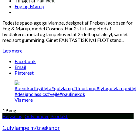
Tilføjet af
PaulineK
Fog og Mørup
Fedeste space-age gulvlampe, designet af Preben Jacobsen for
Fog & Mørup, model Cosmos. Har 2 stk Lampefod af
hvidlakeret metal og lampehoved af 2-delt opal akryl, samlet
med sort gummiring. Gir et FANTASTISK lys! FLOT stand...
Læs mere
Facebook
Email
Pinterest
Vis mere
19
aug
Belysning
,
Gulvlamper
,
Produkt
Gulvlampe m/træksnor