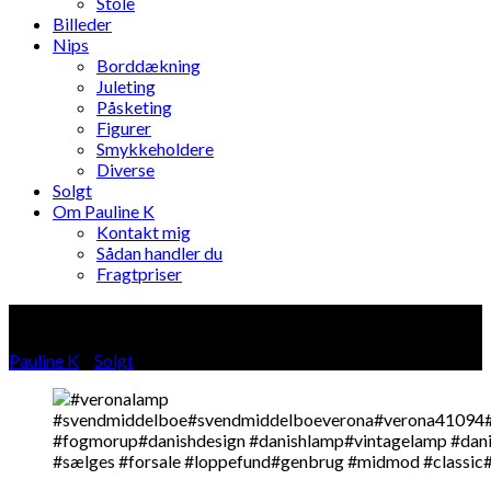
Stole
Billeder
Nips
Borddækning
Juleting
Påsketing
Figurer
Smykkeholdere
Diverse
Solgt
Om Pauline K
Kontakt mig
Sådan handler du
Fragtpriser
Blog
Pauline K
»
Solgt
»