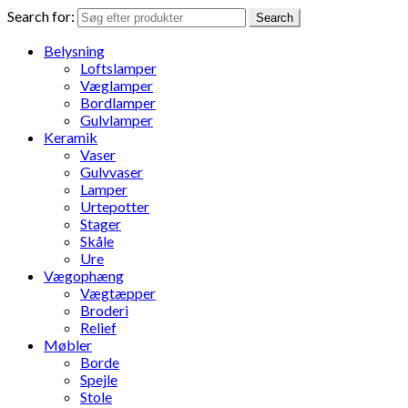
Search for:
Search
Belysning
Loftslamper
Væglamper
Bordlamper
Gulvlamper
Keramik
Vaser
Gulvvaser
Lamper
Urtepotter
Stager
Skåle
Ure
Vægophæng
Vægtæpper
Broderi
Relief
Møbler
Borde
Spejle
Stole