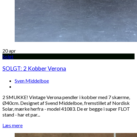
20
apr
Solgt
SOLGT: 2 Kobber Verona
Sven Middelboe
2 SMUKKE! Vintage Verona pendler i kobber med 7 skærme,
Ø40cm. Designet af Svend Middelboe, fremstillet af Nordisk
Solar, mærke herfra - model 41083. De er begge i super FLOT
stand - har et par...
Læs mere