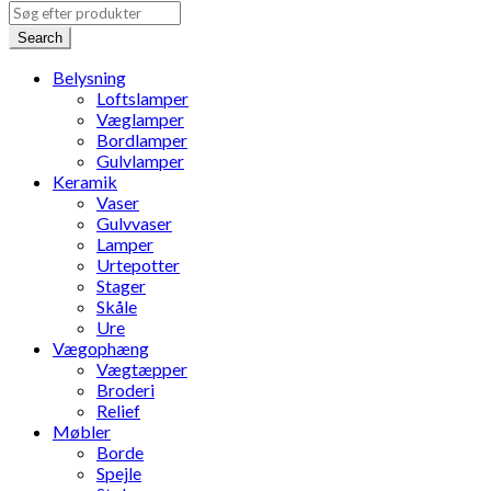
Search
Belysning
Loftslamper
Væglamper
Bordlamper
Gulvlamper
Keramik
Vaser
Gulvvaser
Lamper
Urtepotter
Stager
Skåle
Ure
Vægophæng
Vægtæpper
Broderi
Relief
Møbler
Borde
Spejle