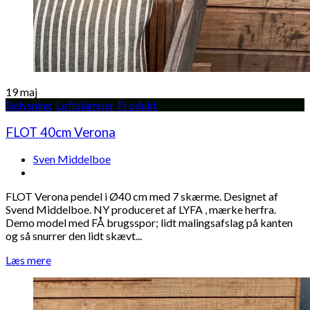
19
maj
Belysning
,
Loftslamper
,
Produkt
FLOT 40cm Verona
Sven Middelboe
FLOT Verona pendel i Ø40 cm med 7 skærme. Designet af
Svend Middelboe. NY produceret af LYFA , mærke herfra.
Demo model med FÅ brugsspor; lidt malingsafslag på kanten
og så snurrer den lidt skævt...
Læs mere