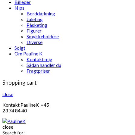
Billeder
Nips
Borddækning
Juleting
Påsketing
Figurer
Smykkeholdere
Diverse
Solgt
Om Pauline K
Kontakt mig
Sådan handler du
Fragtpriser
Shopping cart
close
Kontakt PaulineK +45
23 74 84 40
close
Search for: