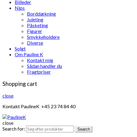
Billeder
Nips
Borddækning
Juleting
Påsketing
Figurer
Smykkeholdere
Diverse
Solgt
Om Pauline K
Kontakt mig
Sådan handler du
Fragtpriser
Shopping cart
close
Kontakt PaulineK +45 23 74 84 40
close
Search for:
Search