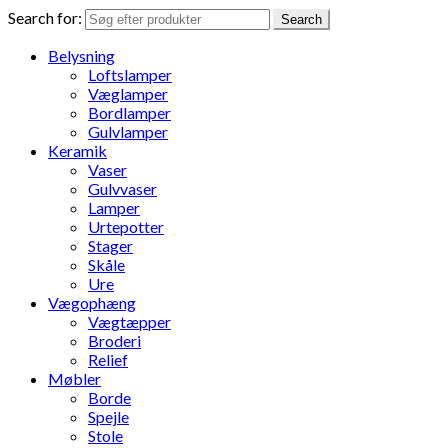
Search for:
Search
Belysning
Loftslamper
Væglamper
Bordlamper
Gulvlamper
Keramik
Vaser
Gulvvaser
Lamper
Urtepotter
Stager
Skåle
Ure
Vægophæng
Vægtæpper
Broderi
Relief
Møbler
Borde
Spejle
Stole