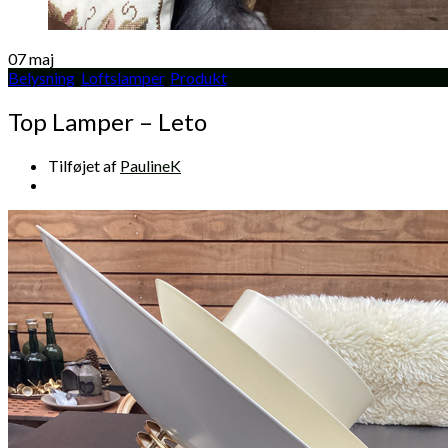
07
maj
Belysning
,
Loftslamper
,
Produkt
Top Lamper – Leto
Tilføjet af
PaulineK