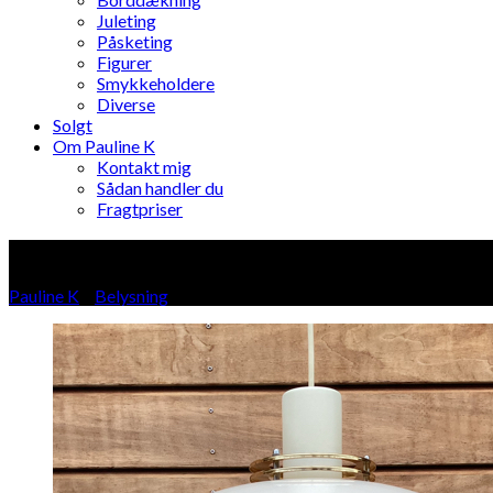
Juleting
Påsketing
Figurer
Smykkeholdere
Diverse
Solgt
Om Pauline K
Kontakt mig
Sådan handler du
Fragtpriser
Blog
Pauline K
»
Belysning
»