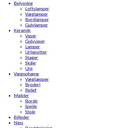
Belysning
Loftslamper
Væglamper
Bordlamper
Gulvlamper
Keramik
Vaser
Gulvvaser
Lamper
Urtepotter
Stager
Skåle
Ure
Vægophæng
Vægtæpper
Broderi
Relief
Møbler
Borde
Spejle
Stole
Billeder
Nips
Borddækning