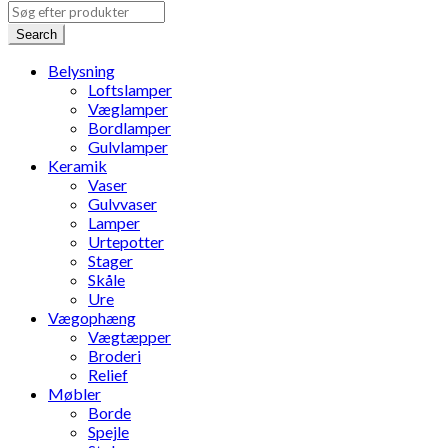
Search
Belysning
Loftslamper
Væglamper
Bordlamper
Gulvlamper
Keramik
Vaser
Gulvvaser
Lamper
Urtepotter
Stager
Skåle
Ure
Vægophæng
Vægtæpper
Broderi
Relief
Møbler
Borde
Spejle