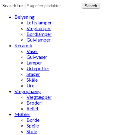
Search for:
Search
Belysning
Loftslamper
Væglamper
Bordlamper
Gulvlamper
Keramik
Vaser
Gulvvaser
Lamper
Urtepotter
Stager
Skåle
Ure
Vægophæng
Vægtæpper
Broderi
Relief
Møbler
Borde
Spejle
Stole