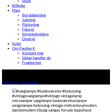
Stole
Billeder
Nips
Borddækning
Juleting
Påsketing
Figurer
Smykkeholdere
Diverse
Solgt
Om Pauline K
Kontakt mig
Sådan handler du
Fragtpriser
Blog
Pauline K
»
Belysning
»