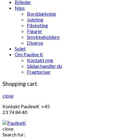
Billeder
Nips
Borddækning
Juleting
Påsketing
Figurer
Smykkeholdere
Diverse
Solgt
Om Pauline K
Kontakt mig
Sådan handler du
Fragtpriser
Shopping cart
close
Kontakt PaulineK +45
23 74 84 40
close
Search for: