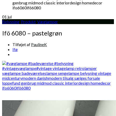
01
jul
Belysning
,
Produkt
,
Væglamper
Ifö 6080 – pastelgrøn
Tilføjet af
PaulineK
Ifø