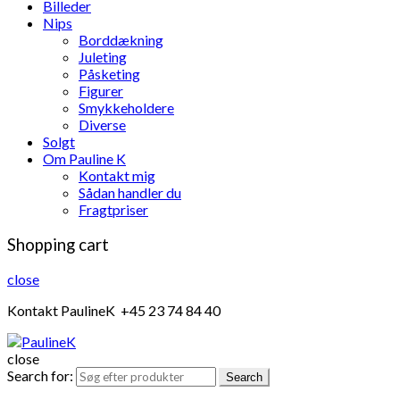
Billeder
Nips
Borddækning
Juleting
Påsketing
Figurer
Smykkeholdere
Diverse
Solgt
Om Pauline K
Kontakt mig
Sådan handler du
Fragtpriser
Shopping cart
close
Kontakt PaulineK +45 23 74 84 40
close
Search for:
Search