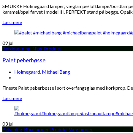
SMUKKE Holmegaard lamper; væglampe/loftlampe/bordlampe – des
karamel/opal farvet i model III. PERFEKT stand på begge. Opalku
Læs mere
09
jul
Borddækning
,
Nips
,
Produkt
Palet peberbøsse
Holmegaard
,
Michael Bang
Fineste Palet peberbøsse i sort overfangsglas med korkprop. 
Læs mere
03
jul
Belysning
,
Bordlamper
,
Produkt
,
Væglamper