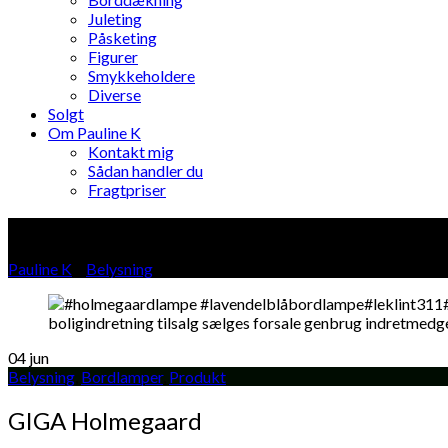
Juleting
Påsketing
Figurer
Smykkeholdere
Diverse
Solgt
Om Pauline K
Kontakt mig
Sådan handler du
Fragtpriser
Blog
Pauline K
»
Belysning
»
04
jun
Belysning
,
Bordlamper
,
Produkt
GIGA Holmegaard