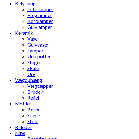
Belysning
Loftslamper
Væglamper
Bordlamper
Gulvlamper
Keramik
Vaser
Gulvvaser
Lamper
Urtepotter
Stager
Skåle
Ure
Vægophæng
Vægtæpper
Broderi
Relief
Møbler
Borde
Spejle
Stole
Billeder
Nips
Borddækning