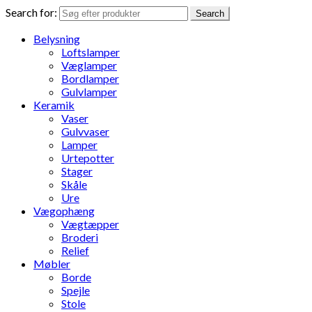
Search for:
Search
Belysning
Loftslamper
Væglamper
Bordlamper
Gulvlamper
Keramik
Vaser
Gulvvaser
Lamper
Urtepotter
Stager
Skåle
Ure
Vægophæng
Vægtæpper
Broderi
Relief
Møbler
Borde
Spejle
Stole