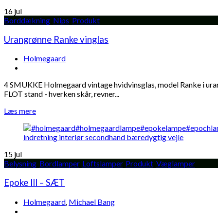
16
jul
Borddækning
,
Nips
,
Produkt
Urangrønne Ranke vinglas
Holmegaard
4 SMUKKE Holmegaard vintage hvidvinsglas, model Ranke i urang
FLOT stand - hverken skår, revner...
Læs mere
15
jul
Belysning
,
Bordlamper
,
Loftslamper
,
Produkt
,
Væglamper
Epoke lll – SÆT
Holmegaard
,
Michael Bang