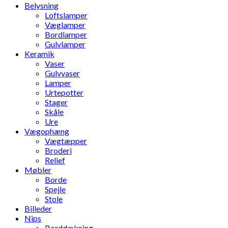
Belysning
Loftslamper
Væglamper
Bordlamper
Gulvlamper
Keramik
Vaser
Gulvvaser
Lamper
Urtepotter
Stager
Skåle
Ure
Vægophæng
Vægtæpper
Broderi
Relief
Møbler
Borde
Spejle
Stole
Billeder
Nips
Borddækning