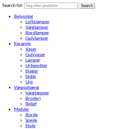
Search for:
Search
Belysning
Loftslamper
Væglamper
Bordlamper
Gulvlamper
Keramik
Vaser
Gulvvaser
Lamper
Urtepotter
Stager
Skåle
Ure
Vægophæng
Vægtæpper
Broderi
Relief
Møbler
Borde
Spejle
Stole