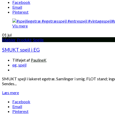
Facebook
Email
Pinterest
Vis mere
01
jul
Møbler
,
Produkt
,
Spejle
SMUKT spejl i EG
Tilføjet af
PaulineK
eg
,
spejl
SMUKT spejl i lakeret egetræ. Samlinger i smig. FLOT stand; ingen
Sendes...
Læs mere
Facebook
Email
Pinterest