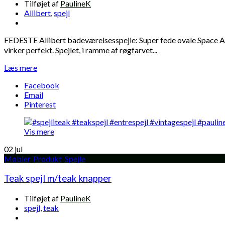
Tilføjet af
PaulineK
Allibert
,
spejl
FEDESTE Allibert badeværelsesspejle: Super fede ovale Space A
virker perfekt. Spejlet, i ramme af røgfarvet...
Læs mere
Facebook
Email
Pinterest
Vis mere
02
jul
Møbler
,
Produkt
,
Spejle
Teak spejl m/teak knapper
Tilføjet af
PaulineK
spejl
,
teak