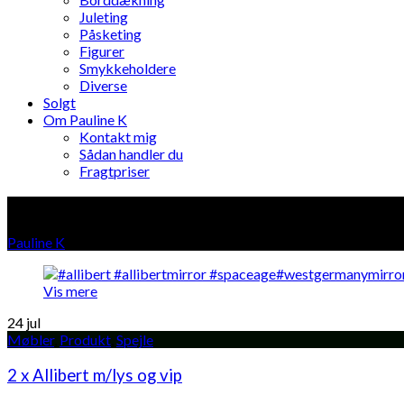
Juleting
Påsketing
Figurer
Smykkeholdere
Diverse
Solgt
Om Pauline K
Kontakt mig
Sådan handler du
Fragtpriser
Spejle
Pauline K
»
Produkter i "Spejle"
Vis mere
24
jul
Møbler
,
Produkt
,
Spejle
2 x Allibert m/lys og vip