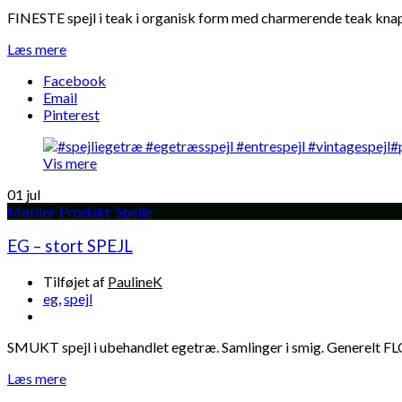
FINESTE spejl i teak i organisk form med charmerende teak knapper
Læs mere
Facebook
Email
Pinterest
Vis mere
01
jul
Møbler
,
Produkt
,
Spejle
EG – stort SPEJL
Tilføjet af
PaulineK
eg
,
spejl
SMUKT spejl i ubehandlet egetræ. Samlinger i smig. Generelt FLOT st
Læs mere