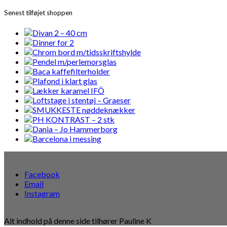
Senest tilføjet shoppen
Facebook
Email
Instagram
Alt indhold på denne side tilhører Pauline K