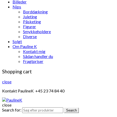
Billeder
Nips
Borddækning
Juleting
Påsketing
Figurer
Smykkeholdere
Diverse
Solgt
Om Pauline K
Kontakt mig
Sådan handler du
Fragtpriser
Shopping cart
close
Kontakt PaulineK +45 23 74 84 40
close
Search for:
Search