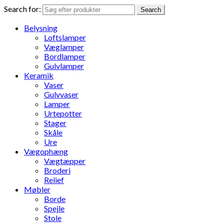
Search for:
Search
Belysning
Loftslamper
Væglamper
Bordlamper
Gulvlamper
Keramik
Vaser
Gulvvaser
Lamper
Urtepotter
Stager
Skåle
Ure
Vægophæng
Vægtæpper
Broderi
Relief
Møbler
Borde
Spejle
Stole