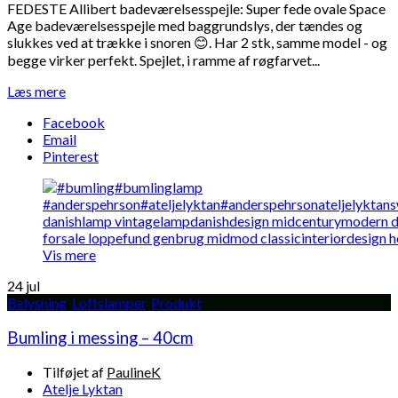
FEDESTE Allibert badeværelsesspejle: Super fede ovale Space
Age badeværelsesspejle med baggrundslys, der tændes og
slukkes ved at trække i snoren 😊. Har 2 stk, samme model - og
begge virker perfekt. Spejlet, i ramme af røgfarvet...
Læs mere
Facebook
Email
Pinterest
Vis mere
24
jul
Belysning
,
Loftslamper
,
Produkt
Bumling i messing – 40cm
Tilføjet af
PaulineK
Atelje Lyktan