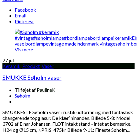
Facebook
Email
Pinterest
Vis mere
27
jul
Keramik
,
Produkt
,
Vaser
SMUKKE Søholm vaser
Tilføjet af
PaulineK
Søholm
SMUKKESTE Søholm vaser i rustik udformning med fantastisk
changerende topglasur. De klær’ hinanden. Billede 5-8: Model
3702 af Einar Johansen. FLOT intakt stand - intet at bemærke.
H24 og Ø15 cm, ⭐️PRIS: 475kr Billede 9-11: Fineste Søholm...