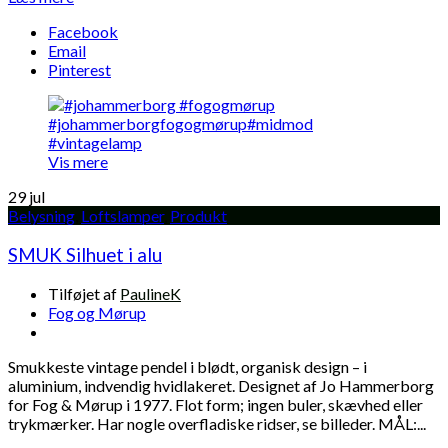
Facebook
Email
Pinterest
Vis mere
29
jul
Belysning
,
Loftslamper
,
Produkt
SMUK Silhuet i alu
Tilføjet af
PaulineK
Fog og Mørup
Smukkeste vintage pendel i blødt, organisk design – i
aluminium, indvendig hvidlakeret. Designet af Jo Hammerborg
for Fog & Mørup i 1977. Flot form; ingen buler, skævhed eller
trykmærker. Har nogle overfladiske ridser, se billeder. MÅL:...