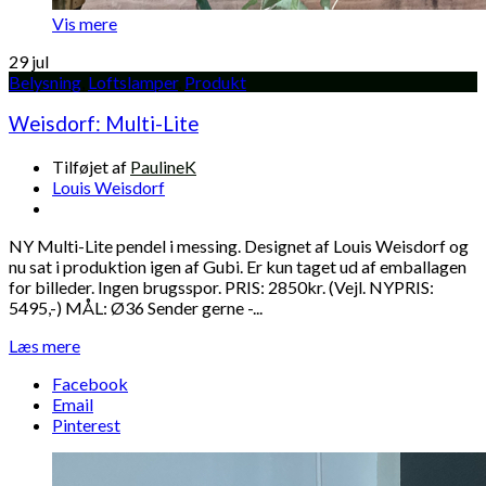
Vis mere
29
jul
Belysning
,
Loftslamper
,
Produkt
Weisdorf: Multi-Lite
Tilføjet af
PaulineK
Louis Weisdorf
NY Multi-Lite pendel i messing. Designet af Louis Weisdorf og
nu sat i produktion igen af Gubi. Er kun taget ud af emballagen
for billeder. Ingen brugsspor. PRIS: 2850kr. (Vejl. NYPRIS:
5495,-) MÅL: Ø36 Sender gerne -...
Læs mere
Facebook
Email
Pinterest