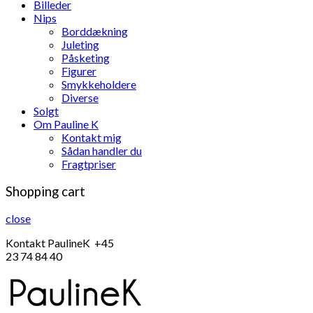
Billeder
Nips
Borddækning
Juleting
Påsketing
Figurer
Smykkeholdere
Diverse
Solgt
Om Pauline K
Kontakt mig
Sådan handler du
Fragtpriser
Shopping cart
close
Kontakt PaulineK +45
23 74 84 40