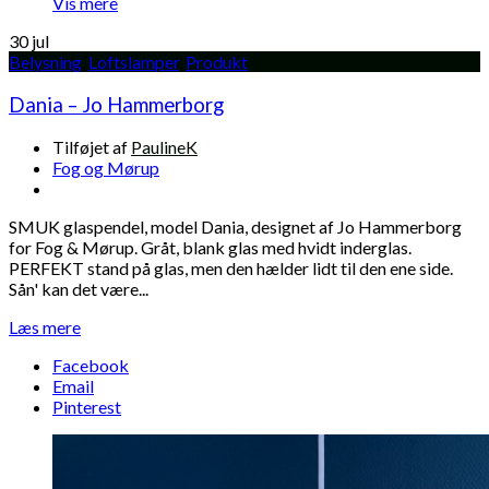
Vis mere
30
jul
Belysning
,
Loftslamper
,
Produkt
Dania – Jo Hammerborg
Tilføjet af
PaulineK
Fog og Mørup
SMUK glaspendel, model Dania, designet af Jo Hammerborg
for Fog & Mørup. Gråt, blank glas med hvidt inderglas.
PERFEKT stand på glas, men den hælder lidt til den ene side.
Sån' kan det være...
Læs mere
Facebook
Email
Pinterest