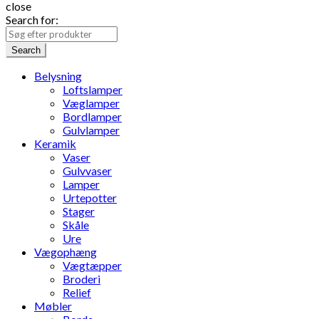
close
Search for:
Search
Belysning
Loftslamper
Væglamper
Bordlamper
Gulvlamper
Keramik
Vaser
Gulvvaser
Lamper
Urtepotter
Stager
Skåle
Ure
Vægophæng
Vægtæpper
Broderi
Relief
Møbler