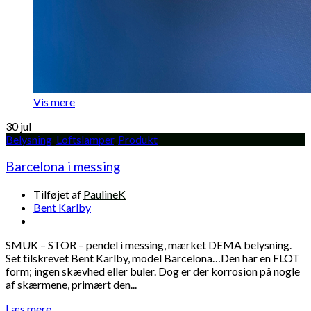
Vis mere
30
jul
Belysning
,
Loftslamper
,
Produkt
Barcelona i messing
Tilføjet af
PaulineK
Bent Karlby
SMUK – STOR – pendel i messing, mærket DEMA belysning.
Set tilskrevet Bent Karlby, model Barcelona…Den har en FLOT
form; ingen skævhed eller buler. Dog er der korrosion på nogle
af skærmene, primært den...
Læs mere