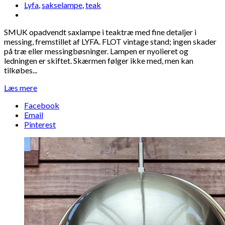
Lyfa
,
sakselampe
,
teak
SMUK opadvendt saxlampe i teaktræ med fine detaljer i
messing, fremstillet af LYFA. FLOT vintage stand; ingen skader
på træ eller messingbøsninger. Lampen er nyolieret og
ledningen er skiftet. Skærmen følger ikke med, men kan
tilkøbes...
Læs mere
Facebook
Email
Pinterest