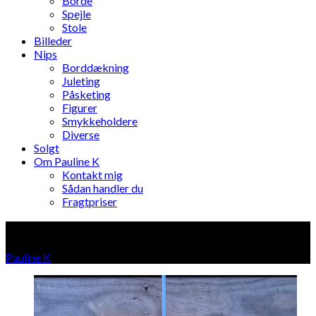
Borde
Spejle
Stole
Billeder
Nips
Borddækning
Juleting
Påsketing
Figurer
Smykkeholdere
Diverse
Solgt
Om Pauline K
Kontakt mig
Sådan handler du
Fragtpriser
Produkt
Pauline K
»
Produkter i "Produkt"
(Page 2)