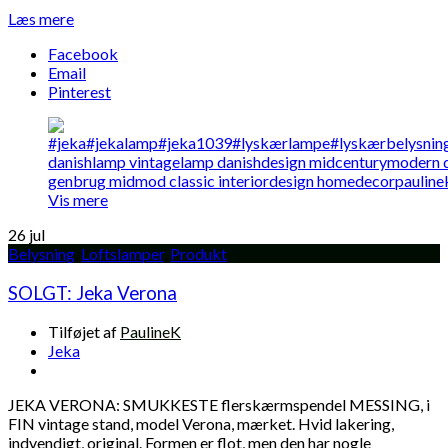
Læs mere
Facebook
Email
Pinterest
Vis mere
26
jul
Belysning
,
Loftslamper
,
Produkt
SOLGT: Jeka Verona
Tilføjet af
PaulineK
Jeka
JEKA VERONA: SMUKKESTE flerskærmspendel MESSING, i
FIN vintage stand, model Verona, mærket. Hvid lakering,
indvendigt, original. Formen er flot, men den har nogle