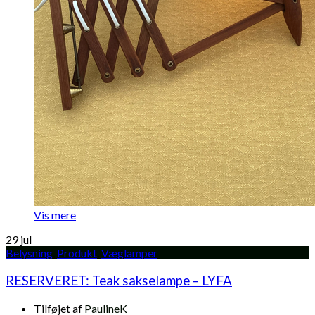
Vis mere
29
jul
Belysning
,
Produkt
,
Væglamper
RESERVERET: Teak sakselampe – LYFA
Tilføjet af
PaulineK