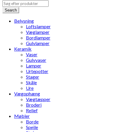
Search
Belysning
Loftslamper
Væglamper
Bordlamper
Gulvlamper
Keramik
Vaser
Gulvvaser
Lamper
Urtepotter
Stager
Skåle
Ure
Vægophæng
Vægtæpper
Broderi
Relief
Møbler
Borde
Spejle