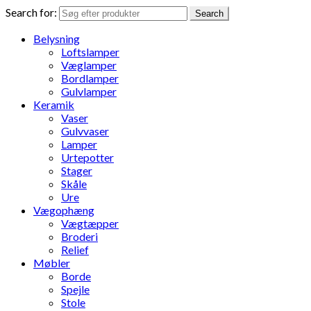
Search for:
Search
Belysning
Loftslamper
Væglamper
Bordlamper
Gulvlamper
Keramik
Vaser
Gulvvaser
Lamper
Urtepotter
Stager
Skåle
Ure
Vægophæng
Vægtæpper
Broderi
Relief
Møbler
Borde
Spejle
Stole