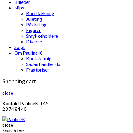
Billeder
Nips
Borddækning
Juleting
Påsketing
Figurer
Smykkeholdere
Diverse
Solgt
Om Pauline K
Kontakt mig
Sådan handler du
Fragtpriser
Shopping cart
close
Kontakt PaulineK +45
23 74 84 40
close
Search for: