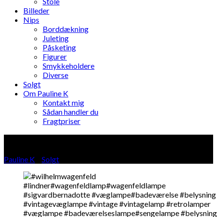
Stole
Billeder
Nips
Borddækning
Juleting
Påsketing
Figurer
Smykkeholdere
Diverse
Solgt
Om Pauline K
Kontakt mig
Sådan handler du
Fragtpriser
Blog
Pauline K
»
Solgt
»