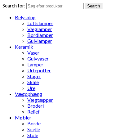
Search for:
Search
Belysning
Loftslamper
Væglamper
Bordlamper
Gulvlamper
Keramik
Vaser
Gulvvaser
Lamper
Urtepotter
Stager
Skåle
Ure
Vægophæng
Vægtæpper
Broderi
Relief
Møbler
Borde
Spejle
Stole