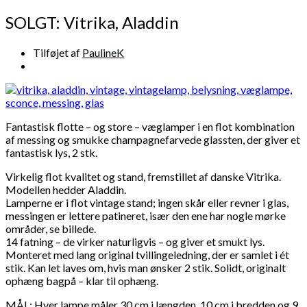
SOLGT: Vitrika, Aladdin
Tilføjet af
PaulineK
Fantastisk flotte – og store – væglamper i en flot kombination
af messing og smukke champagnefarvede glassten, der giver et
fantastisk lys, 2 stk.
Virkelig flot kvalitet og stand, fremstillet af danske Vitrika.
Modellen hedder Aladdin.
Lamperne er i flot vintage stand; ingen skår eller revner i glas,
messingen er lettere patineret, især den ene har nogle mørke
områder, se billede.
14 fatning – de virker naturligvis – og giver et smukt lys.
Monteret med lang original tvillingeledning, der er samlet i ét
stik. Kan let laves om, hvis man ønsker 2 stik. Solidt, originalt
ophæng bagpå – klar til ophæng.
MÅL: Hver lampe måler 30 cm i længden, 10 cm i bredden og 9