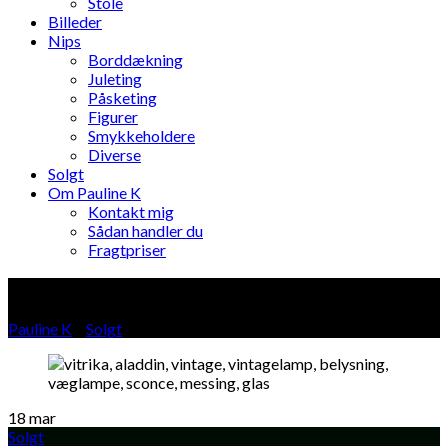
Stole
Billeder
Nips
Borddækning
Juleting
Påsketing
Figurer
Smykkeholdere
Diverse
Solgt
Om Pauline K
Kontakt mig
Sådan handler du
Fragtpriser
Blog
Pauline K
»
Solgt
»
18
mar
Solgt