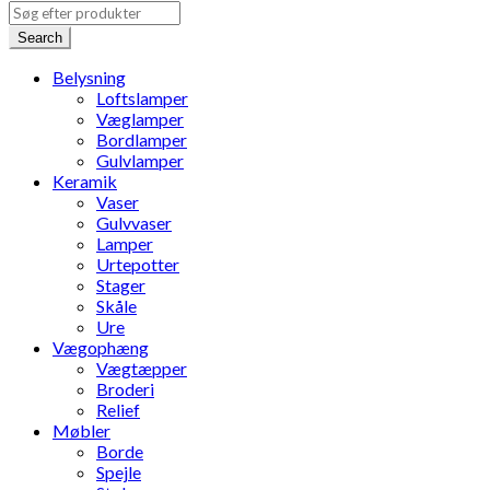
Search
Belysning
Loftslamper
Væglamper
Bordlamper
Gulvlamper
Keramik
Vaser
Gulvvaser
Lamper
Urtepotter
Stager
Skåle
Ure
Vægophæng
Vægtæpper
Broderi
Relief
Møbler
Borde
Spejle