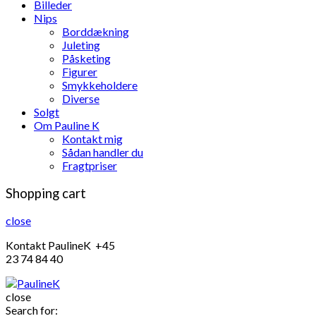
Billeder
Nips
Borddækning
Juleting
Påsketing
Figurer
Smykkeholdere
Diverse
Solgt
Om Pauline K
Kontakt mig
Sådan handler du
Fragtpriser
Shopping cart
close
Kontakt PaulineK +45
23 74 84 40
close
Search for: