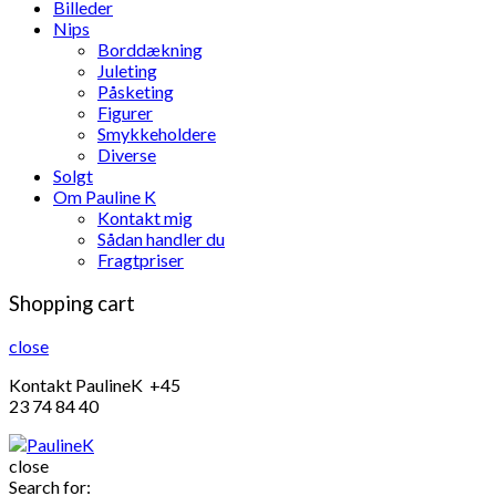
Billeder
Nips
Borddækning
Juleting
Påsketing
Figurer
Smykkeholdere
Diverse
Solgt
Om Pauline K
Kontakt mig
Sådan handler du
Fragtpriser
Shopping cart
close
Kontakt PaulineK +45
23 74 84 40
close
Search for: