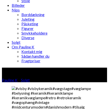
Stole
Billeder
Nips
Borddækning
Juleting
Påsketing
Figurer
Smykkeholdere
Diverse
Solgt
Om Pauline K
Kontakt mig
Sådan handler du
Fragtpriser
Blog
Pauline K
»
Solgt
»