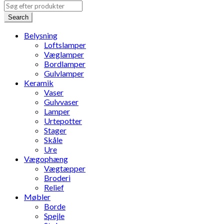
Search
Belysning
Loftslamper
Væglamper
Bordlamper
Gulvlamper
Keramik
Vaser
Gulvvaser
Lamper
Urtepotter
Stager
Skåle
Ure
Vægophæng
Vægtæpper
Broderi
Relief
Møbler
Borde
Spejle