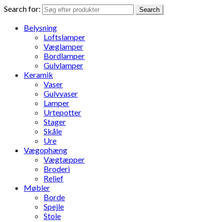
Search for:
Search
Belysning
Loftslamper
Væglamper
Bordlamper
Gulvlamper
Keramik
Vaser
Gulvvaser
Lamper
Urtepotter
Stager
Skåle
Ure
Vægophæng
Vægtæpper
Broderi
Relief
Møbler
Borde
Spejle
Stole