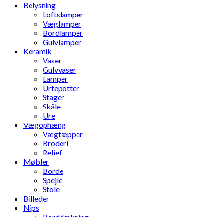
Belysning
Loftslamper
Væglamper
Bordlamper
Gulvlamper
Keramik
Vaser
Gulvvaser
Lamper
Urtepotter
Stager
Skåle
Ure
Vægophæng
Vægtæpper
Broderi
Relief
Møbler
Borde
Spejle
Stole
Billeder
Nips
Borddækning