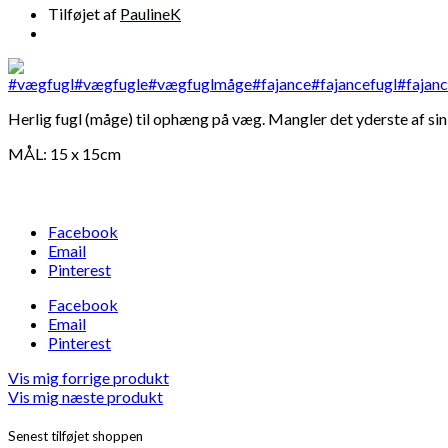
Tilføjet af
PaulineK
Herlig fugl (måge) til ophæng på væg. Mangler det yderste af sin
MÅL: 15 x 15cm
Facebook
Email
Pinterest
Facebook
Email
Pinterest
Vis mig forrige produkt
Vis mig næste produkt
Senest tilføjet shoppen