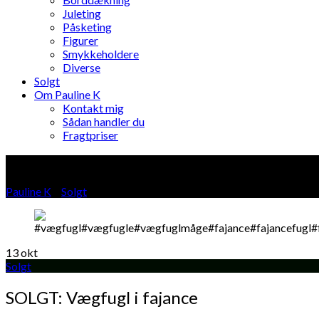
Juleting
Påsketing
Figurer
Smykkeholdere
Diverse
Solgt
Om Pauline K
Kontakt mig
Sådan handler du
Fragtpriser
Blog
Pauline K
»
Solgt
»
13
okt
Solgt
SOLGT: Vægfugl i fajance