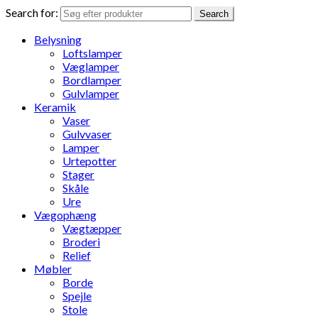
Search for:
Search
Belysning
Loftslamper
Væglamper
Bordlamper
Gulvlamper
Keramik
Vaser
Gulvvaser
Lamper
Urtepotter
Stager
Skåle
Ure
Vægophæng
Vægtæpper
Broderi
Relief
Møbler
Borde
Spejle
Stole