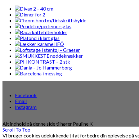
Facebook
Email
Instagram
Alt indhold på denne side tilhører Pauline K
Scroll To Top
Vi bruger cookies udelukkende til at forbedre din oplevelse på