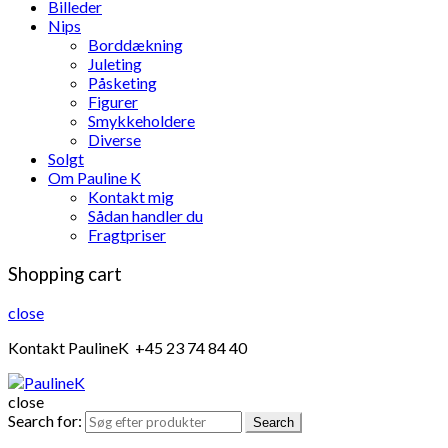
Billeder
Nips
Borddækning
Juleting
Påsketing
Figurer
Smykkeholdere
Diverse
Solgt
Om Pauline K
Kontakt mig
Sådan handler du
Fragtpriser
Shopping cart
close
Kontakt PaulineK +45 23 74 84 40
close
Search for:
Search