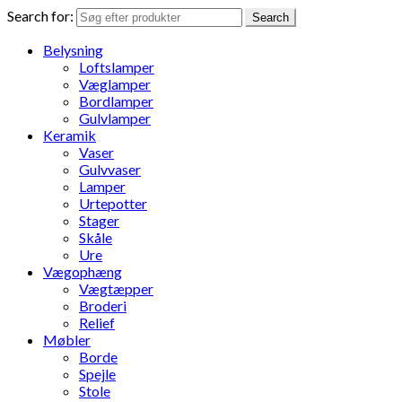
Search for:
Search
Belysning
Loftslamper
Væglamper
Bordlamper
Gulvlamper
Keramik
Vaser
Gulvvaser
Lamper
Urtepotter
Stager
Skåle
Ure
Vægophæng
Vægtæpper
Broderi
Relief
Møbler
Borde
Spejle
Stole