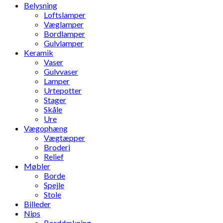
Belysning
Loftslamper
Væglamper
Bordlamper
Gulvlamper
Keramik
Vaser
Gulvvaser
Lamper
Urtepotter
Stager
Skåle
Ure
Vægophæng
Vægtæpper
Broderi
Relief
Møbler
Borde
Spejle
Stole
Billeder
Nips
Borddækning