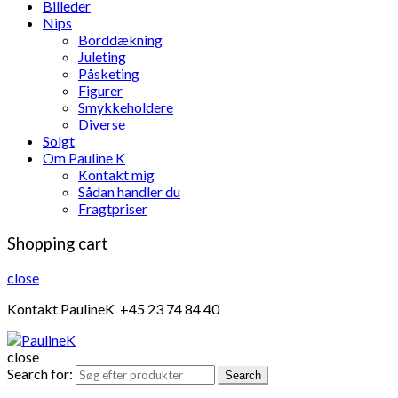
Billeder
Nips
Borddækning
Juleting
Påsketing
Figurer
Smykkeholdere
Diverse
Solgt
Om Pauline K
Kontakt mig
Sådan handler du
Fragtpriser
Shopping cart
close
Kontakt PaulineK +45 23 74 84 40
close
Search for:
Search