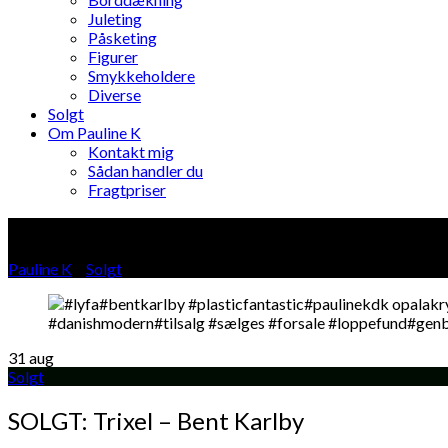
Juleting
Påsketing
Figurer
Smykkeholdere
Diverse
Solgt
Om Pauline K
Kontakt mig
Sådan handler du
Fragtpriser
Blog
Pauline K
»
Solgt
»
31
aug
Solgt
SOLGT: Trixel – Bent Karlby