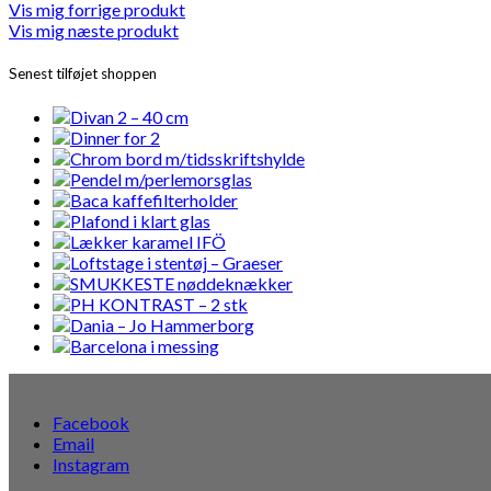
Vis mig forrige produkt
Vis mig næste produkt
Senest tilføjet shoppen
Facebook
Email
Instagram