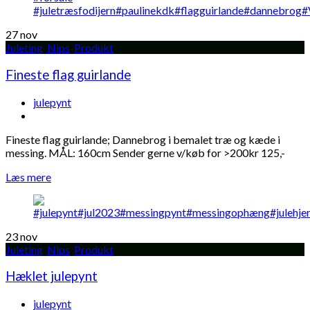
27
nov
Juleting
,
Nips
,
Produkt
Fineste flag guirlande
julepynt
Fineste flag guirlande; Dannebrog i bemalet træ og kæde i
messing. MÅL: 160cm Sender gerne v/køb for >200kr 125,-
Læs mere
23
nov
Juleting
,
Nips
,
Produkt
Hæklet julepynt
julepynt