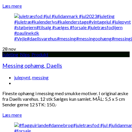
Læs mere
28
nov
Juleting
,
Nips
,
Produkt
Messing ophæng, Daells
julepynt
,
messing
Fineste ophæng i messing med smukke motiver. I original æske
fra Daells varehus. 12 stk Sælges kun samlet. MÅL: 5,5 x 5 cm
Sender gerne 12 STK: 150,-
Læs mere