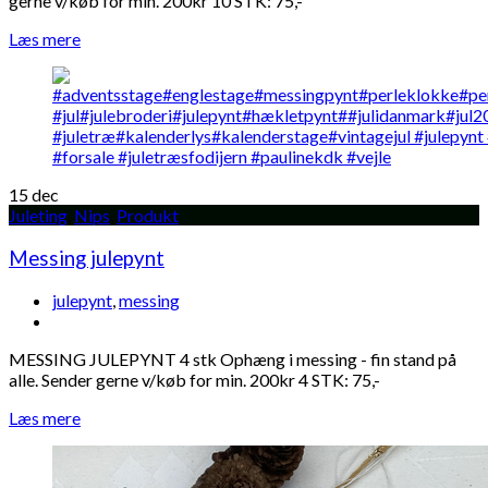
gerne v/køb for min. 200kr 10 STK: 75,-
Læs mere
15
dec
Juleting
,
Nips
,
Produkt
Messing julepynt
julepynt
,
messing
MESSING JULEPYNT 4 stk Ophæng i messing - fin stand på
alle. Sender gerne v/køb for min. 200kr 4 STK: 75,-
Læs mere