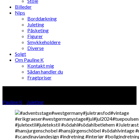
Stole
Billeder
Nips
Borddækning
Juleting
Påsketing
Figurer
Smykkeholdere
Diverse
Solgt
Om Pauline K
Kontakt mig
Sådan handler du
Fragtpriser
Blog
Pauline K
»
Juleting
»