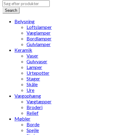
Search
Belysning
Loftslamper
Væglamper
Bordlamper
Gulvlamper
Keramik
Vaser
Gulvvaser
Lamper
Urtepotter
Stager
Skåle
Ure
Vægophæng
Vægtæpper
Broderi
Relief
Møbler
Borde
Spejle