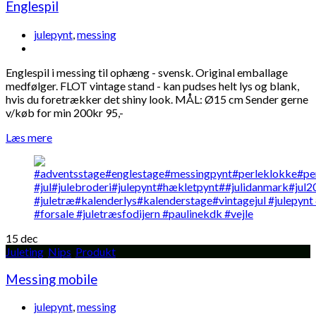
Englespil
julepynt
,
messing
Englespil i messing til ophæng - svensk. Original emballage
medfølger. FLOT vintage stand - kan pudses helt lys og blank,
hvis du foretrækker det shiny look. MÅL: Ø15 cm Sender gerne
v/køb for min 200kr 95,-
Læs mere
15
dec
Juleting
,
Nips
,
Produkt
Messing mobile
julepynt
,
messing