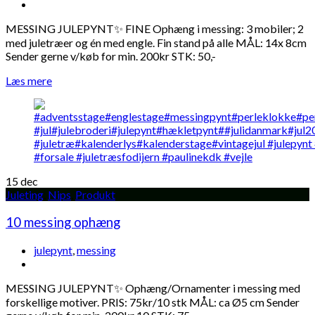
MESSING JULEPYNT✨ FINE Ophæng i messing: 3 mobiler; 2
med juletræer og én med engle. Fin stand på alle MÅL: 14x 8cm
Sender gerne v/køb for min. 200kr STK: 50,-
Læs mere
15
dec
Juleting
,
Nips
,
Produkt
10 messing ophæng
julepynt
,
messing
MESSING JULEPYNT✨ Ophæng/Ornamenter i messing med
forskellige motiver. PRIS: 75kr/10 stk MÅL: ca Ø5 cm Sender