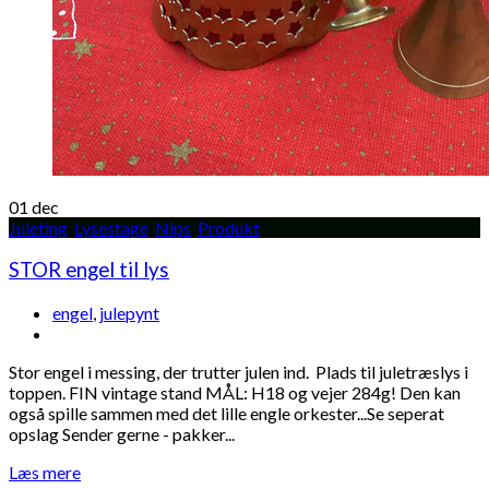
01
dec
Juleting
,
Lysestage
,
Nips
,
Produkt
STOR engel til lys
engel
,
julepynt
Stor engel i messing, der trutter julen ind. Plads til juletræslys i
toppen. FIN vintage stand MÅL: H18 og vejer 284g! Den kan
også spille sammen med det lille engle orkester...Se seperat
opslag Sender gerne - pakker...
Læs mere