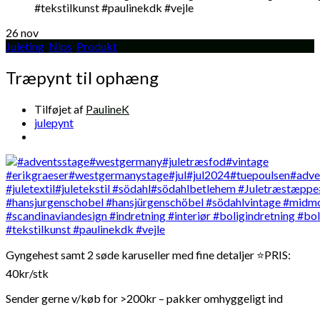
26
nov
Juleting
,
Nips
,
Produkt
Træpynt til ophæng
Tilføjet af
PaulineK
julepynt
Gyngehest samt 2 søde karuseller med fine detaljer ⭐️PRIS:
40kr/stk
Sender gerne v/køb for >200kr – pakker omhyggeligt ind