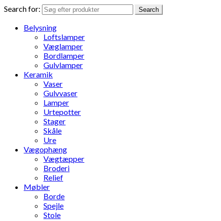
Search for:
Search
Belysning
Loftslamper
Væglamper
Bordlamper
Gulvlamper
Keramik
Vaser
Gulvvaser
Lamper
Urtepotter
Stager
Skåle
Ure
Vægophæng
Vægtæpper
Broderi
Relief
Møbler
Borde
Spejle
Stole