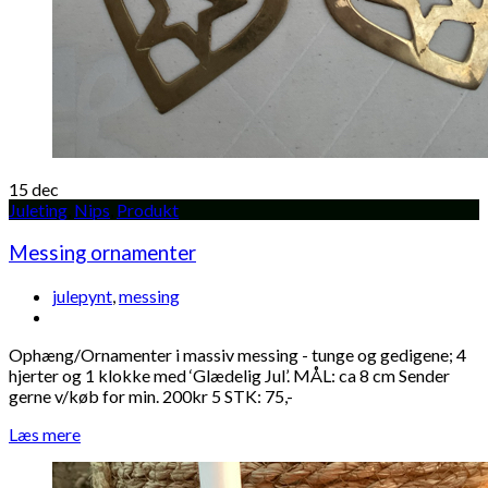
15
dec
Juleting
,
Nips
,
Produkt
Messing ornamenter
julepynt
,
messing
Ophæng/Ornamenter i massiv messing - tunge og gedigene; 4
hjerter og 1 klokke med ‘Glædelig Jul’. MÅL: ca 8 cm Sender
gerne v/køb for min. 200kr 5 STK: 75,-
Læs mere