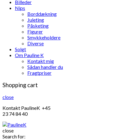
Billeder
Nips
Borddækning
Juleting
Påsketing
Figurer
Smykkeholdere
Diverse
Solgt
Om Pauline K
Kontakt mig
Sådan handler du
Fragtpriser
Shopping cart
close
Kontakt PaulineK +45
23 74 84 40
close
Search for: