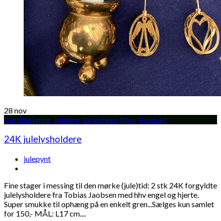
28
nov
Borddækning
,
Juleting
,
Lysestage
,
Nips
,
Produkt
24K julelysholdere
julepynt
Fine stager i messing til den mørke (jule)tid: 2 stk 24K forgyldte
julelysholdere fra Tobias Jaobsen med hhv engel og hjerte.
Super smukke til ophæng på en enkelt gren...Sælges kun samlet
for 150,- MÅL: L17 cm....