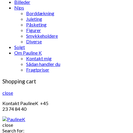
Billeder
Nips
Borddækning
Juleting
Påsketing
Figurer
Smykkeholdere
Diverse
Solgt
Om Pauline K
Kontakt mig
Sådan handler du
Fragtpriser
Shopping cart
close
Kontakt PaulineK +45
23 74 84 40
close
Search for: