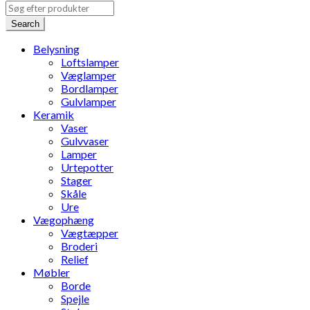
Search
Belysning
Loftslamper
Væglamper
Bordlamper
Gulvlamper
Keramik
Vaser
Gulvvaser
Lamper
Urtepotter
Stager
Skåle
Ure
Vægophæng
Vægtæpper
Broderi
Relief
Møbler
Borde
Spejle