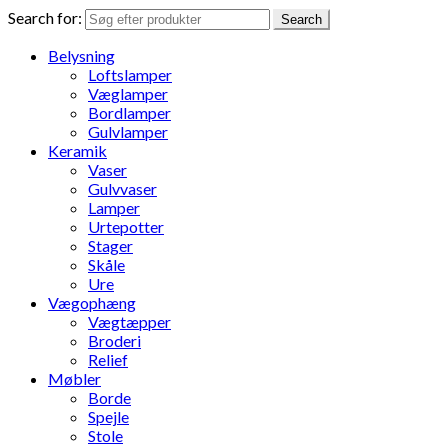
Search for:
Search
Belysning
Loftslamper
Væglamper
Bordlamper
Gulvlamper
Keramik
Vaser
Gulvvaser
Lamper
Urtepotter
Stager
Skåle
Ure
Vægophæng
Vægtæpper
Broderi
Relief
Møbler
Borde
Spejle
Stole