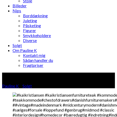
Stole
Billeder
Nips
Borddækning
Juleting
Påsketing
Figurer
Smykkeholdere
Diverse
Solgt
Om Pauline K
Kontakt mig
Sådan handler du
Fragtpriser
Blog
Pauline K
»
Solgt
»