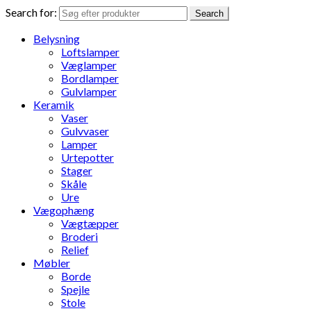
Search for:
Search
Belysning
Loftslamper
Væglamper
Bordlamper
Gulvlamper
Keramik
Vaser
Gulvvaser
Lamper
Urtepotter
Stager
Skåle
Ure
Vægophæng
Vægtæpper
Broderi
Relief
Møbler
Borde
Spejle
Stole