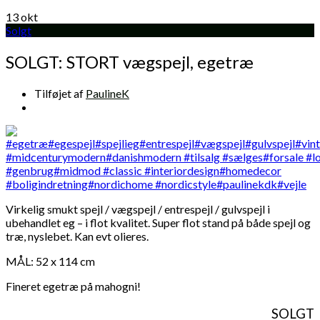
13
okt
Solgt
SOLGT: STORT vægspejl, egetræ
Tilføjet af
PaulineK
Virkelig smukt spejl / vægspejl / entrespejl / gulvspejl i
ubehandlet eg – i flot kvalitet. Super flot stand på både spejl og
træ, nyslebet. Kan evt olieres.
MÅL: 52 x 114 cm
Fineret egetræ på mahogni!
SOLGT