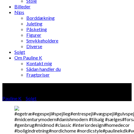
Stole
Billeder
Nips
Borddækning
Juleting
Påsketing
Figurer
Smykkeholdere
Diverse
Solgt
Om Pauline K
Kontakt mig
Sådan handler du
Fragtpriser
Blog
Pauline K
»
Solgt
»