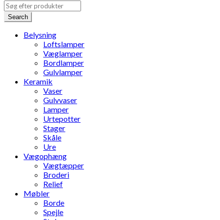
Search
Belysning
Loftslamper
Væglamper
Bordlamper
Gulvlamper
Keramik
Vaser
Gulvvaser
Lamper
Urtepotter
Stager
Skåle
Ure
Vægophæng
Vægtæpper
Broderi
Relief
Møbler
Borde
Spejle