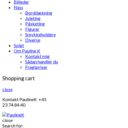
Billeder
Nips
Borddækning
Juleting
Påsketing
Figurer
Smykkeholdere
Diverse
Solgt
Om Pauline K
Kontakt mig
Sådan handler du
Fragtpriser
Shopping cart
close
Kontakt PaulineK +45
23 74 84 40
close
Search for: