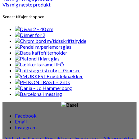
Vis mig næste produkt
Senest tilføjet shoppen
Facebook
Email
Instagram
Sådan handler du
Kontakt mig
Fragtpriser
Alle produkter