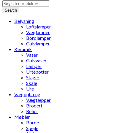
Search
Belysning
Loftslamper
Væglamper
Bordlamper
Gulvlamper
Keramik
Vaser
Gulvvaser
Lamper
Urtepotter
Stager
Skåle
Ure
Vægophæng
Vægtæpper
Broderi
Relief
Møbler
Borde
Spejle