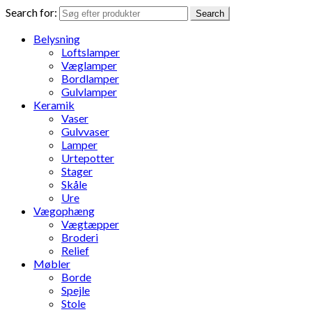
Search for:
Search
Belysning
Loftslamper
Væglamper
Bordlamper
Gulvlamper
Keramik
Vaser
Gulvvaser
Lamper
Urtepotter
Stager
Skåle
Ure
Vægophæng
Vægtæpper
Broderi
Relief
Møbler
Borde
Spejle
Stole