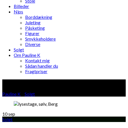
Stole
Billeder
Nips
Borddækning
Juleting
Påsketing
Figurer
Smykkeholdere
Diverse
Solgt
Om Pauline K
Kontakt mig
Sådan handler du
Fragtpriser
Blog
Pauline K
»
Solgt
»
10
sep
Solgt