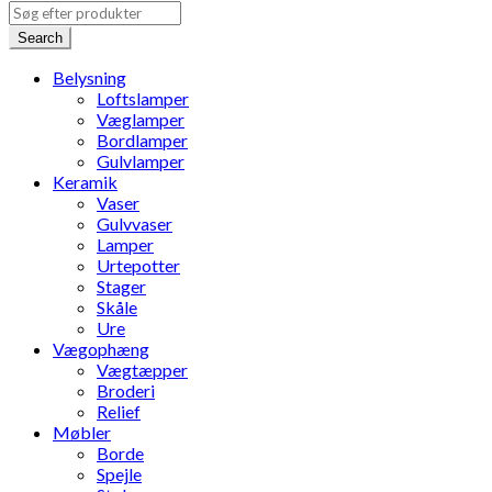
Search
Belysning
Loftslamper
Væglamper
Bordlamper
Gulvlamper
Keramik
Vaser
Gulvvaser
Lamper
Urtepotter
Stager
Skåle
Ure
Vægophæng
Vægtæpper
Broderi
Relief
Møbler
Borde
Spejle