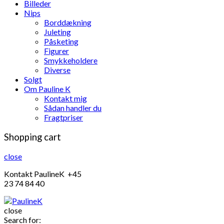
Billeder
Nips
Borddækning
Juleting
Påsketing
Figurer
Smykkeholdere
Diverse
Solgt
Om Pauline K
Kontakt mig
Sådan handler du
Fragtpriser
Shopping cart
close
Kontakt PaulineK +45
23 74 84 40
close
Search for: