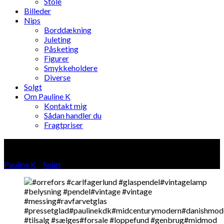
Stole
Billeder
Nips
Borddækning
Juleting
Påsketing
Figurer
Smykkeholdere
Diverse
Solgt
Om Pauline K
Kontakt mig
Sådan handler du
Fragtpriser
Blog
Pauline K
»
Solgt
»