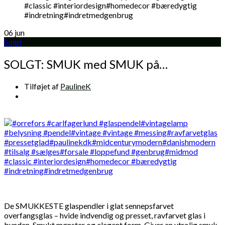
06
jun
Solgt
SOLGT: SMUK med SMUK på…
Tilføjet af
PaulineK
De SMUKKESTE glaspendler i glat sennepsfarvet
overfangsglas – hvide indvendig og presset, ravfarvet glas i
bunden. Smukt mønster og elegant form. Giver en utrolig smuk