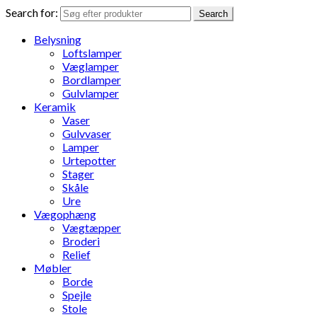
Search for:
Search
Belysning
Loftslamper
Væglamper
Bordlamper
Gulvlamper
Keramik
Vaser
Gulvvaser
Lamper
Urtepotter
Stager
Skåle
Ure
Vægophæng
Vægtæpper
Broderi
Relief
Møbler
Borde
Spejle
Stole