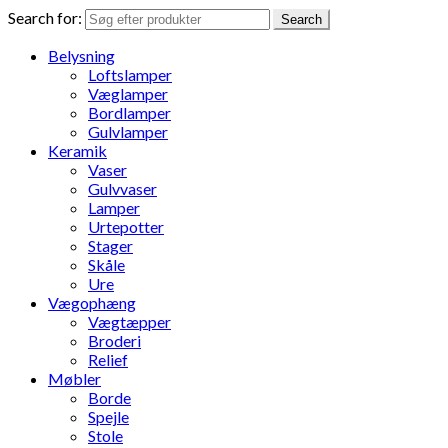
Search for:
Search
Belysning
Loftslamper
Væglamper
Bordlamper
Gulvlamper
Keramik
Vaser
Gulvvaser
Lamper
Urtepotter
Stager
Skåle
Ure
Vægophæng
Vægtæpper
Broderi
Relief
Møbler
Borde
Spejle
Stole