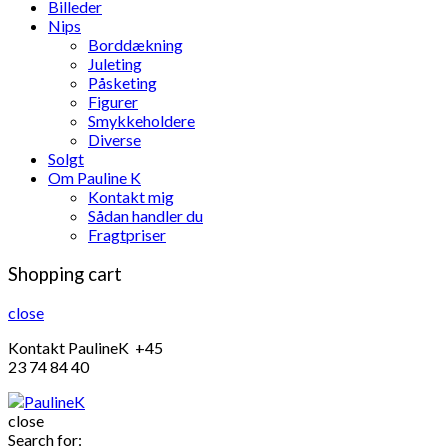
Billeder
Nips
Borddækning
Juleting
Påsketing
Figurer
Smykkeholdere
Diverse
Solgt
Om Pauline K
Kontakt mig
Sådan handler du
Fragtpriser
Shopping cart
close
Kontakt PaulineK +45
23 74 84 40
close
Search for: