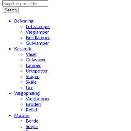
Search
Belysning
Loftslamper
Væglamper
Bordlamper
Gulvlamper
Keramik
Vaser
Gulvvaser
Lamper
Urtepotter
Stager
Skåle
Ure
Vægophæng
Vægtæpper
Broderi
Relief
Møbler
Borde
Spejle