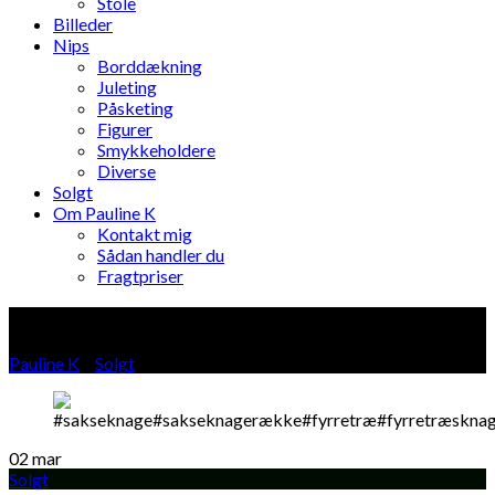
Stole
Billeder
Nips
Borddækning
Juleting
Påsketing
Figurer
Smykkeholdere
Diverse
Solgt
Om Pauline K
Kontakt mig
Sådan handler du
Fragtpriser
Blog
Pauline K
»
Solgt
»
02
mar
Solgt