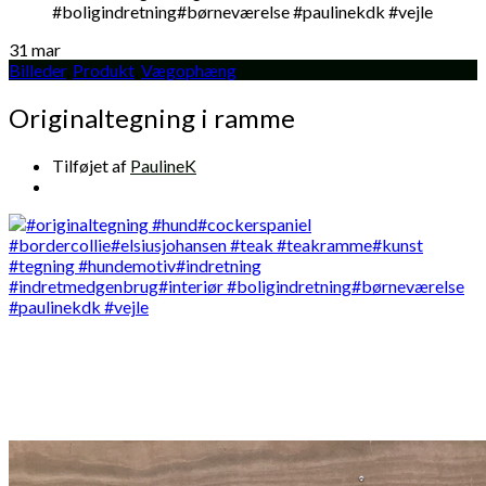
31
mar
Billeder
,
Produkt
,
Vægophæng
Originaltegning i ramme
Tilføjet af
PaulineK