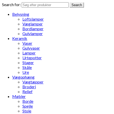
Search for:
Search
Belysning
Loftslamper
Væglamper
Bordlamper
Gulvlamper
Keramik
Vaser
Gulvvaser
Lamper
Urtepotter
Stager
Skåle
Ure
Vægophæng
Vægtæpper
Broderi
Relief
Møbler
Borde
Spejle
Stole