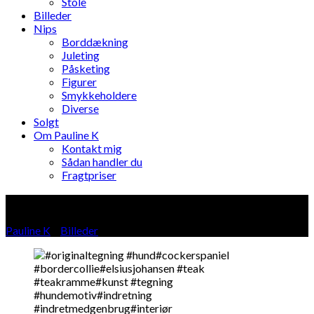
Stole
Billeder
Nips
Borddækning
Juleting
Påsketing
Figurer
Smykkeholdere
Diverse
Solgt
Om Pauline K
Kontakt mig
Sådan handler du
Fragtpriser
Blog
Pauline K
»
Billeder
»