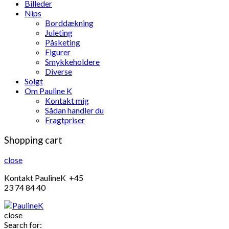
Billeder
Nips
Borddækning
Juleting
Påsketing
Figurer
Smykkeholdere
Diverse
Solgt
Om Pauline K
Kontakt mig
Sådan handler du
Fragtpriser
Shopping cart
close
Kontakt PaulineK +45
23 74 84 40
close
Search for: