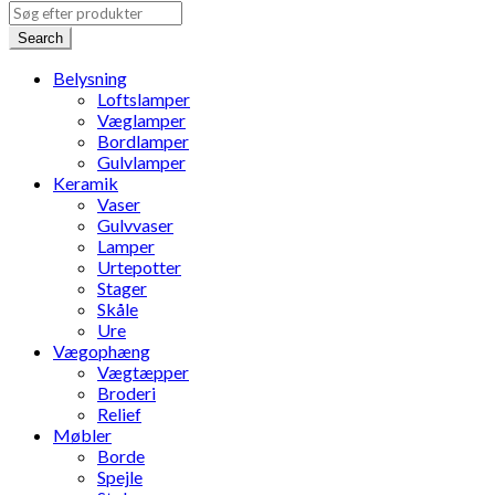
Search
Belysning
Loftslamper
Væglamper
Bordlamper
Gulvlamper
Keramik
Vaser
Gulvvaser
Lamper
Urtepotter
Stager
Skåle
Ure
Vægophæng
Vægtæpper
Broderi
Relief
Møbler
Borde
Spejle