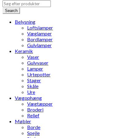
Search
Belysning
Loftslamper
Væglamper
Bordlamper
Gulvlamper
Keramik
Vaser
Gulvvaser
Lamper
Urtepotter
Stager
Skåle
Ure
Vægophæng
Vægtæpper
Broderi
Relief
Møbler
Borde
Spejle