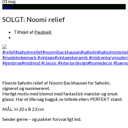
01
maj
Solgt
SOLGT: Noomi relief
Tilføjet af
PaulineK
Fineste Søholm relief af Noomi Backhausen for Søholm,
signeret og nummereret.
Herligt motiv med blomst med fantastisk mønster og smuk
glasur. Har et lille nag bagpå, se billede ellers PERFEKT stand.
MÅL: H 20 x B 23 cm
Sender gerne – og pakker forsvarligt ind.