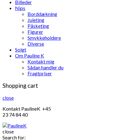
Billeder
Nips
Borddækning
Juleting
Påsketing
Figurer
Smykkeholdere
Diverse
Solgt
Om Pauline K
Kontakt mig
Sådan handler du
Fragtpriser
Shopping cart
close
Kontakt PaulineK +45
23 74 84 40
close
Search for: