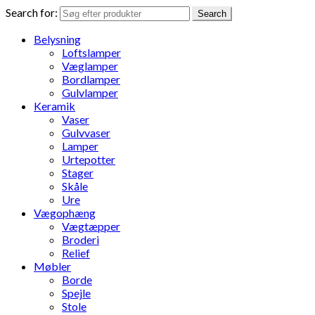
Search for:
Search
Belysning
Loftslamper
Væglamper
Bordlamper
Gulvlamper
Keramik
Vaser
Gulvvaser
Lamper
Urtepotter
Stager
Skåle
Ure
Vægophæng
Vægtæpper
Broderi
Relief
Møbler
Borde
Spejle
Stole