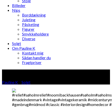
Stole
Billeder
Nips
Borddækning
Juleting
Påsketing
Figurer
Smykkeholdere
Diverse
Solgt
Om Pauline K
Kontakt mig
Sådan handler du
Fragtpriser
Blog
Pauline K
»
Solgt
»