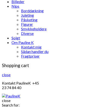
Billeder
Nips
Borddækning
Juleting
Påsketing
Figurer
Smykkeholdere
Diverse
Solgt
Om Pauline K
Kontakt mig
Sådan handler du
Fragtpriser
Shopping cart
close
Kontakt PaulineK +45
23 74 84 40
close
Search for: