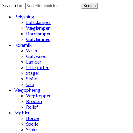
Search for:
Search
Belysning
Loftslamper
Væglamper
Bordlamper
Gulvlamper
Keramik
Vaser
Gulvvaser
Lamper
Urtepotter
Stager
Skåle
Ure
Vægophæng
Vægtæpper
Broderi
Relief
Møbler
Borde
Spejle
Stole