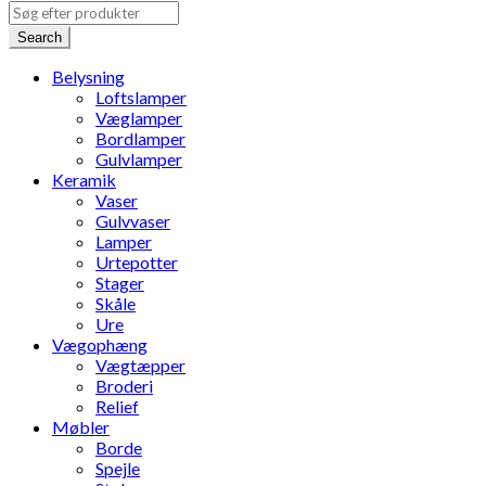
Search
Belysning
Loftslamper
Væglamper
Bordlamper
Gulvlamper
Keramik
Vaser
Gulvvaser
Lamper
Urtepotter
Stager
Skåle
Ure
Vægophæng
Vægtæpper
Broderi
Relief
Møbler
Borde
Spejle