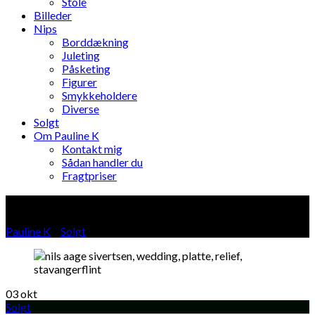
Stole
Billeder
Nips
Borddækning
Juleting
Påsketing
Figurer
Smykkeholdere
Diverse
Solgt
Om Pauline K
Kontakt mig
Sådan handler du
Fragtpriser
Blog
Pauline K
»
Solgt
»
03
okt
Solgt