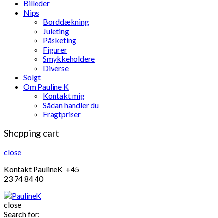
Billeder
Nips
Borddækning
Juleting
Påsketing
Figurer
Smykkeholdere
Diverse
Solgt
Om Pauline K
Kontakt mig
Sådan handler du
Fragtpriser
Shopping cart
close
Kontakt PaulineK +45
23 74 84 40
close
Search for: