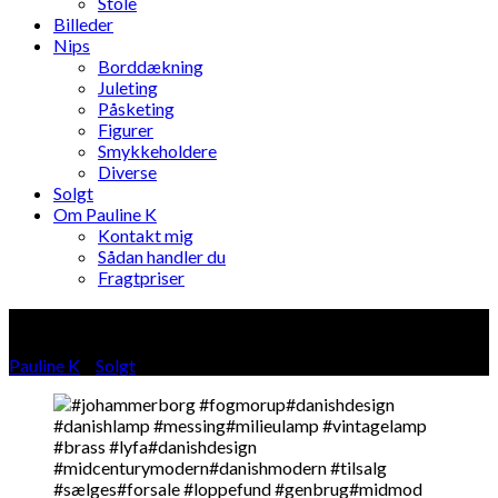
Stole
Billeder
Nips
Borddækning
Juleting
Påsketing
Figurer
Smykkeholdere
Diverse
Solgt
Om Pauline K
Kontakt mig
Sådan handler du
Fragtpriser
Blog
Pauline K
»
Solgt
»