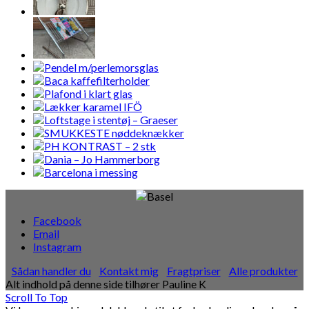
Facebook
Email
Instagram
Sådan handler du
Kontakt mig
Fragtpriser
Alle produkter
Alt indhold på denne side tilhører Pauline K
Scroll To Top