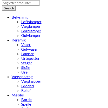
Search
Belysning
Loftslamper
Væglamper
Bordlamper
Gulvlamper
Keramik
Vaser
Gulvvaser
Lamper
Urtepotter
Stager
Skåle
Ure
Vægophæng
Vægtæpper
Broderi
Relief
Møbler
Borde
Spejle