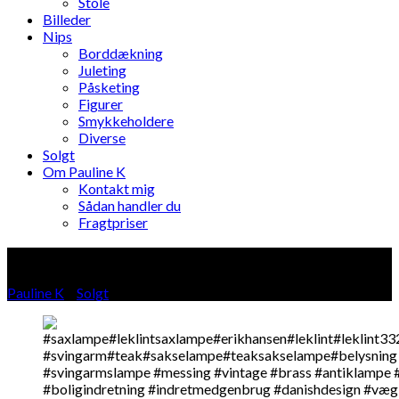
Stole
Billeder
Nips
Borddækning
Juleting
Påsketing
Figurer
Smykkeholdere
Diverse
Solgt
Om Pauline K
Kontakt mig
Sådan handler du
Fragtpriser
Blog
Pauline K
»
Solgt
»