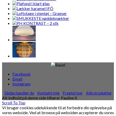
Facebook
Email
Instagram
Sådan handler du
Kontakt mig
Fragtpriser
Alle produkter
Alt indhold på denne side tilhører Pauline K
Scroll To Top
Vi bruger cookies udelukkende til at forbedre din oplevelse på
vores webside. Ved at browse på websiden accepterer du vores