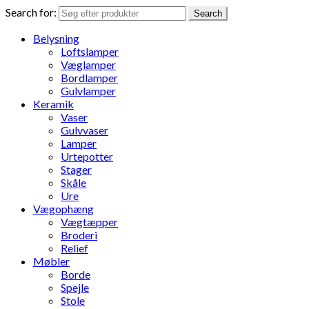
Search for:
Search
Belysning
Loftslamper
Væglamper
Bordlamper
Gulvlamper
Keramik
Vaser
Gulvvaser
Lamper
Urtepotter
Stager
Skåle
Ure
Vægophæng
Vægtæpper
Broderi
Relief
Møbler
Borde
Spejle
Stole