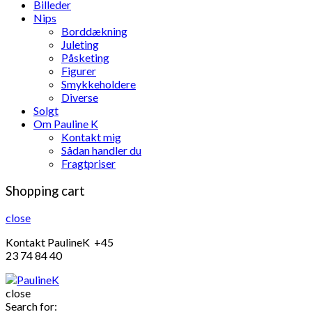
Billeder
Nips
Borddækning
Juleting
Påsketing
Figurer
Smykkeholdere
Diverse
Solgt
Om Pauline K
Kontakt mig
Sådan handler du
Fragtpriser
Shopping cart
close
Kontakt PaulineK +45
23 74 84 40
close
Search for: