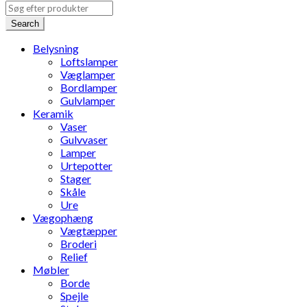
Search
Belysning
Loftslamper
Væglamper
Bordlamper
Gulvlamper
Keramik
Vaser
Gulvvaser
Lamper
Urtepotter
Stager
Skåle
Ure
Vægophæng
Vægtæpper
Broderi
Relief
Møbler
Borde
Spejle