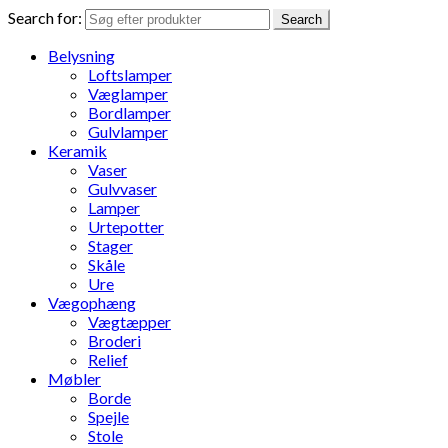
Search for:
Search
Belysning
Loftslamper
Væglamper
Bordlamper
Gulvlamper
Keramik
Vaser
Gulvvaser
Lamper
Urtepotter
Stager
Skåle
Ure
Vægophæng
Vægtæpper
Broderi
Relief
Møbler
Borde
Spejle
Stole