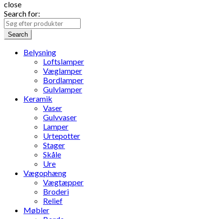
close
Search for:
Search
Belysning
Loftslamper
Væglamper
Bordlamper
Gulvlamper
Keramik
Vaser
Gulvvaser
Lamper
Urtepotter
Stager
Skåle
Ure
Vægophæng
Vægtæpper
Broderi
Relief
Møbler