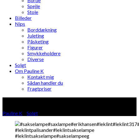
Borde
Spejle
Stole
Billeder
Nips
Borddækning
Juleting
Påsketing
Figurer
Smykkeholdere
Diverse
Solgt
Om Pauline K
Kontakt mig
Sådan handler du
Fragtpriser
Blog
Pauline K
»
Solgt
»