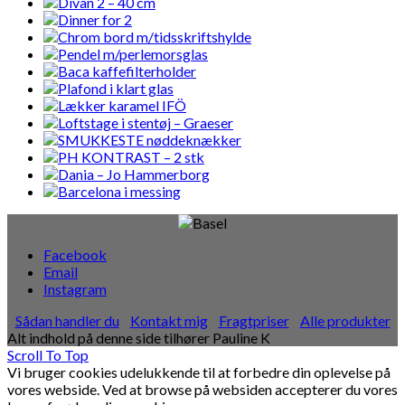
Facebook
Email
Instagram
Sådan handler du
Kontakt mig
Fragtpriser
Alle produkter
Alt indhold på denne side tilhører Pauline K
Scroll To Top
Vi bruger cookies udelukkende til at forbedre din oplevelse på
vores webside. Ved at browse på websiden accepterer du vores