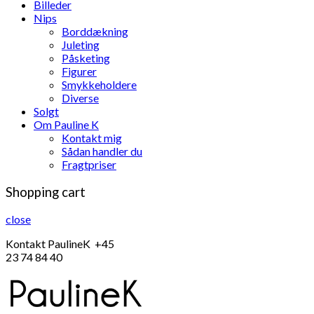
Billeder
Nips
Borddækning
Juleting
Påsketing
Figurer
Smykkeholdere
Diverse
Solgt
Om Pauline K
Kontakt mig
Sådan handler du
Fragtpriser
Shopping cart
close
Kontakt PaulineK +45
23 74 84 40