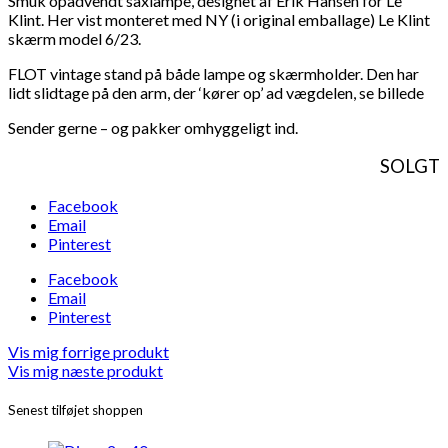
Smuk opadvendt saxlampe, designet af Erik Hansen for Le
Klint. Her vist monteret med NY (i original emballage) Le Klint
skærm model 6/23.
FLOT vintage stand på både lampe og skærmholder. Den har
lidt slidtage på den arm, der ‘kører op’ ad vægdelen, se billede
Sender gerne – og pakker omhyggeligt ind.
SOLGT
Facebook
Email
Pinterest
Facebook
Email
Pinterest
Vis mig forrige produkt
Vis mig næste produkt
Senest tilføjet shoppen