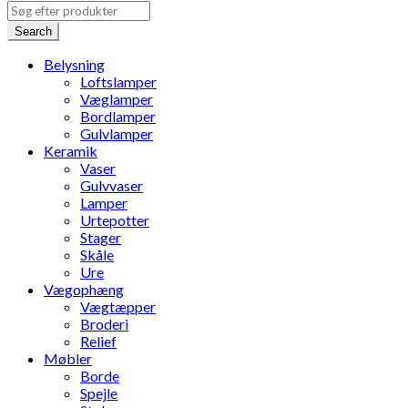
Search
Belysning
Loftslamper
Væglamper
Bordlamper
Gulvlamper
Keramik
Vaser
Gulvvaser
Lamper
Urtepotter
Stager
Skåle
Ure
Vægophæng
Vægtæpper
Broderi
Relief
Møbler
Borde
Spejle