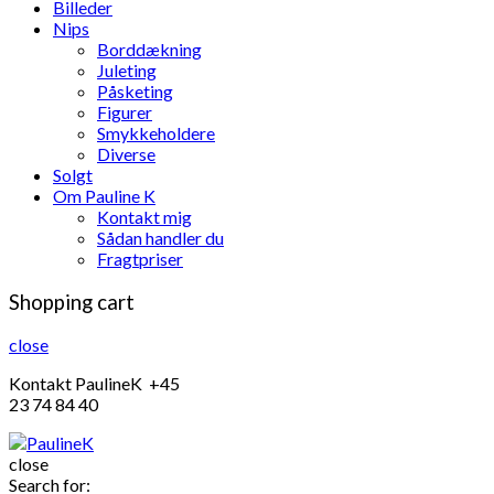
Billeder
Nips
Borddækning
Juleting
Påsketing
Figurer
Smykkeholdere
Diverse
Solgt
Om Pauline K
Kontakt mig
Sådan handler du
Fragtpriser
Shopping cart
close
Kontakt PaulineK +45
23 74 84 40
close
Search for: