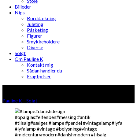
Stole
Billeder
Nips
Borddækning
Juleting
Påsketing
Figurer
Smykkeholdere
Diverse
Solgt
Om Pauline K
Kontakt mig
Sådan handler du
Fragtpriser
Blog
Pauline K
»
Solgt
»