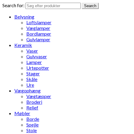
Search for:
Search
Belysning
Loftslamper
Væglamper
Bordlamper
Gulvlamper
Keramik
Vaser
Gulvvaser
Lamper
Urtepotter
Stager
Skåle
Ure
Vægophæng
Vægtæpper
Broderi
Relief
Møbler
Borde
Spejle
Stole