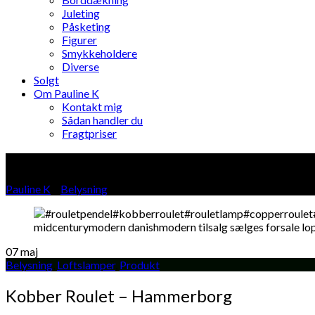
Juleting
Påsketing
Figurer
Smykkeholdere
Diverse
Solgt
Om Pauline K
Kontakt mig
Sådan handler du
Fragtpriser
Blog
Pauline K
»
Belysning
»
07
maj
Belysning
,
Loftslamper
,
Produkt
Kobber Roulet – Hammerborg