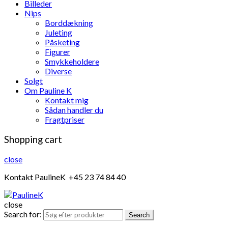
Billeder
Nips
Borddækning
Juleting
Påsketing
Figurer
Smykkeholdere
Diverse
Solgt
Om Pauline K
Kontakt mig
Sådan handler du
Fragtpriser
Shopping cart
close
Kontakt PaulineK +45 23 74 84 40
close
Search for:
Search