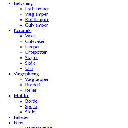
Belysning
Loftslamper
Væglamper
Bordlamper
Gulvlamper
Keramik
Vaser
Gulvvaser
Lamper
Urtepotter
Stager
Skåle
Ure
Vægophæng
Vægtæpper
Broderi
Relief
Møbler
Borde
Spejle
Stole
Billeder
Nips
Borddækning