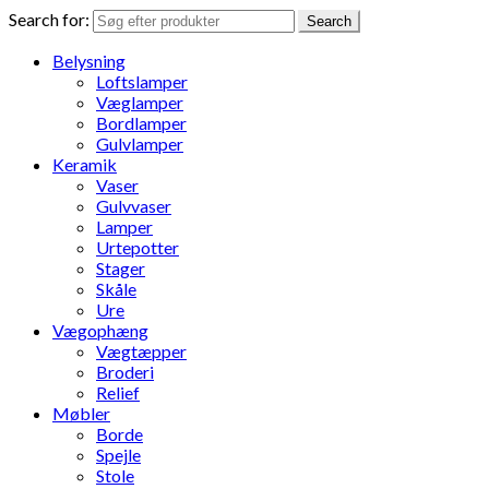
Search for:
Search
Belysning
Loftslamper
Væglamper
Bordlamper
Gulvlamper
Keramik
Vaser
Gulvvaser
Lamper
Urtepotter
Stager
Skåle
Ure
Vægophæng
Vægtæpper
Broderi
Relief
Møbler
Borde
Spejle
Stole