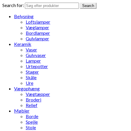
Search for:
Search
Belysning
Loftslamper
Væglamper
Bordlamper
Gulvlamper
Keramik
Vaser
Gulvvaser
Lamper
Urtepotter
Stager
Skåle
Ure
Vægophæng
Vægtæpper
Broderi
Relief
Møbler
Borde
Spejle
Stole