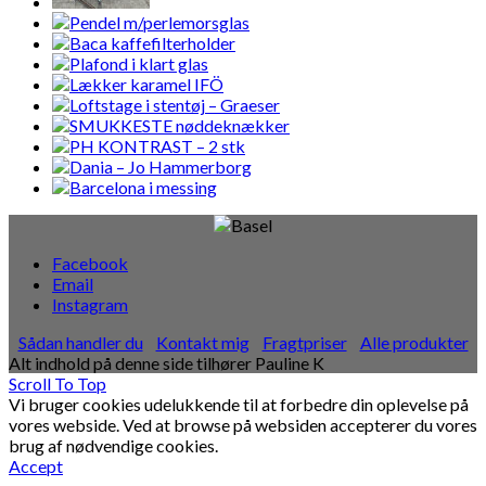
Facebook
Email
Instagram
Sådan handler du
Kontakt mig
Fragtpriser
Alle produkter
Alt indhold på denne side tilhører Pauline K
Scroll To Top
Vi bruger cookies udelukkende til at forbedre din oplevelse på
vores webside. Ved at browse på websiden accepterer du vores
brug af nødvendige cookies.
Accept