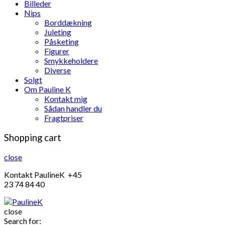
Billeder
Nips
Borddækning
Juleting
Påsketing
Figurer
Smykkeholdere
Diverse
Solgt
Om Pauline K
Kontakt mig
Sådan handler du
Fragtpriser
Shopping cart
close
Kontakt PaulineK +45
23 74 84 40
close
Search for: