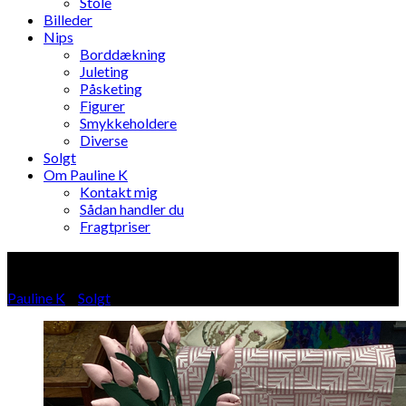
Stole
Billeder
Nips
Borddækning
Juleting
Påsketing
Figurer
Smykkeholdere
Diverse
Solgt
Om Pauline K
Kontakt mig
Sådan handler du
Fragtpriser
Blog
Pauline K
»
Solgt
»