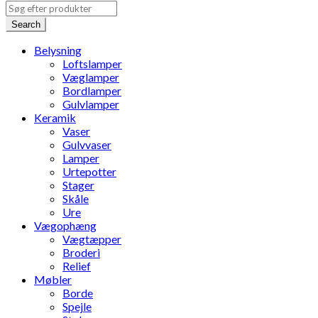
Search
Belysning
Loftslamper
Væglamper
Bordlamper
Gulvlamper
Keramik
Vaser
Gulvvaser
Lamper
Urtepotter
Stager
Skåle
Ure
Vægophæng
Vægtæpper
Broderi
Relief
Møbler
Borde
Spejle