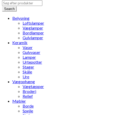
Search
Belysning
Loftslamper
Væglamper
Bordlamper
Gulvlamper
Keramik
Vaser
Gulvvaser
Lamper
Urtepotter
Stager
Skåle
Ure
Vægophæng
Vægtæpper
Broderi
Relief
Møbler
Borde
Spejle