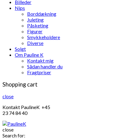
Billeder
Nips
Borddækning
Juleting
Påsketing
Figurer
Smykkeholdere
Diverse
Solgt
Om Pauline K
Kontakt mig
Sådan handler du
Fragtpriser
Shopping cart
close
Kontakt PaulineK +45
23 74 84 40
close
Search for: