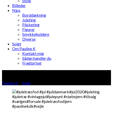
Stole
Billeder
Nips
Borddækning
Juleting
Påsketing
Figurer
Smykkeholdere
Diverse
Solgt
Om Pauline K
Kontakt mig
Sådan handler du
Fragtpriser
Blog
Pauline K
»
Solgt
»