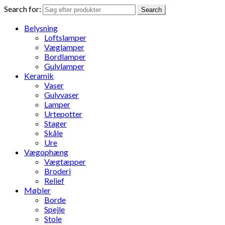
Search for:
Search
Belysning
Loftslamper
Væglamper
Bordlamper
Gulvlamper
Keramik
Vaser
Gulvvaser
Lamper
Urtepotter
Stager
Skåle
Ure
Vægophæng
Vægtæpper
Broderi
Relief
Møbler
Borde
Spejle
Stole