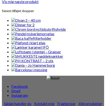
Vis mig næste produkt
Senest tilføjet shoppen
Facebook
Email
Instagram
Sådan handler du
Kontakt mig
Fragtpriser
Alle produkter