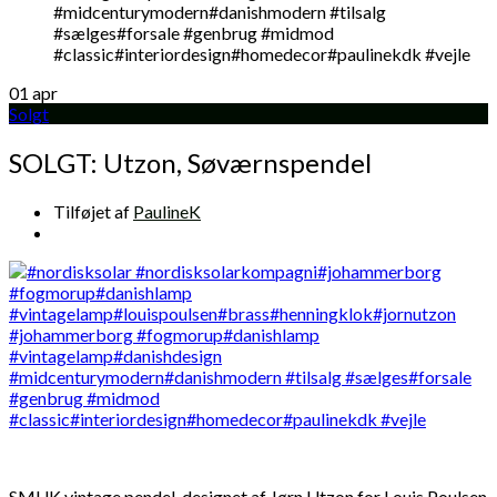
01
apr
Solgt
SOLGT: Utzon, Søværnspendel
Tilføjet af
PaulineK
SMUK vintage pendel, designet af Jørn Utzon for Louis Poulsen