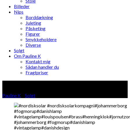
Stole
Billeder
Nips
Borddækning
Juleting
Påsketing
Figurer
Smykkeholdere
Diverse
Solgt
Om Pauline K
Kontakt mig
Sådan handler du
Fragtpriser
Blog
Pauline K
»
Solgt
»