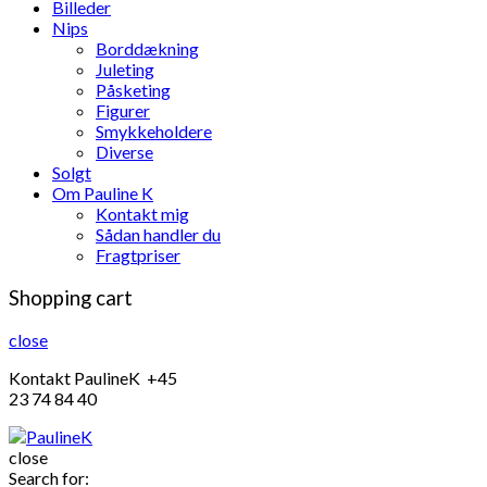
Billeder
Nips
Borddækning
Juleting
Påsketing
Figurer
Smykkeholdere
Diverse
Solgt
Om Pauline K
Kontakt mig
Sådan handler du
Fragtpriser
Shopping cart
close
Kontakt PaulineK +45
23 74 84 40
close
Search for: