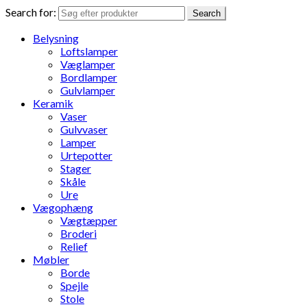
Search for:
Search
Belysning
Loftslamper
Væglamper
Bordlamper
Gulvlamper
Keramik
Vaser
Gulvvaser
Lamper
Urtepotter
Stager
Skåle
Ure
Vægophæng
Vægtæpper
Broderi
Relief
Møbler
Borde
Spejle
Stole