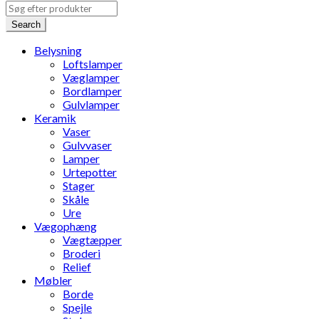
Search
Belysning
Loftslamper
Væglamper
Bordlamper
Gulvlamper
Keramik
Vaser
Gulvvaser
Lamper
Urtepotter
Stager
Skåle
Ure
Vægophæng
Vægtæpper
Broderi
Relief
Møbler
Borde
Spejle