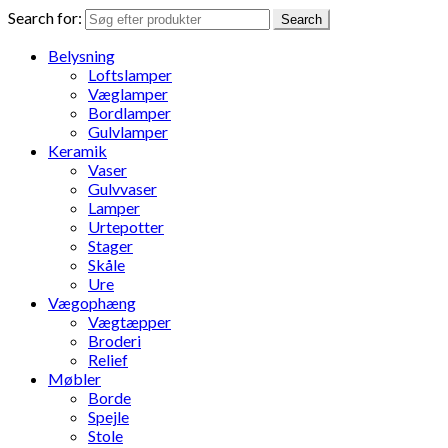
Search for:
Search
Belysning
Loftslamper
Væglamper
Bordlamper
Gulvlamper
Keramik
Vaser
Gulvvaser
Lamper
Urtepotter
Stager
Skåle
Ure
Vægophæng
Vægtæpper
Broderi
Relief
Møbler
Borde
Spejle
Stole