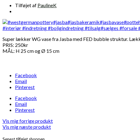
Tilføjet af
PaulineK
Super lækker WG vase fra Jasba med FED bubble struktur. Lække
PRIS: 250kr
MÅL: H 25 cm og Ø 15 cm
Facebook
Email
Pinterest
Facebook
Email
Pinterest
Vis mig forrige produkt
Vis mig næste produkt
Senest tilføjet shoppen