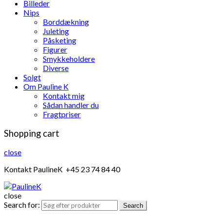
Billeder
Nips
Borddækning
Juleting
Påsketing
Figurer
Smykkeholdere
Diverse
Solgt
Om Pauline K
Kontakt mig
Sådan handler du
Fragtpriser
Shopping cart
close
Kontakt PaulineK +45 23 74 84 40
close
Search for:
Search