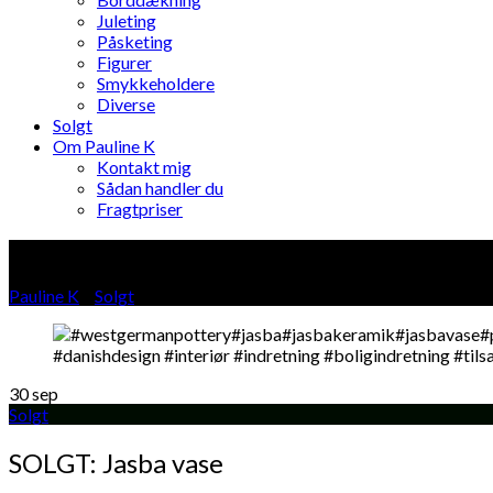
Juleting
Påsketing
Figurer
Smykkeholdere
Diverse
Solgt
Om Pauline K
Kontakt mig
Sådan handler du
Fragtpriser
Blog
Pauline K
»
Solgt
»
30
sep
Solgt
SOLGT: Jasba vase