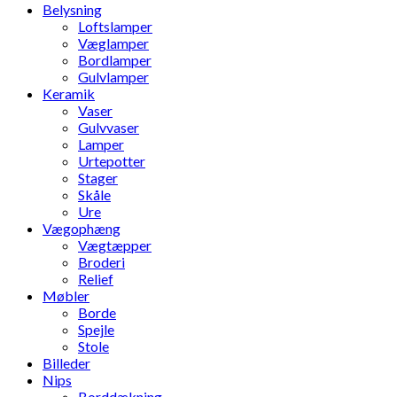
Belysning
Loftslamper
Væglamper
Bordlamper
Gulvlamper
Keramik
Vaser
Gulvvaser
Lamper
Urtepotter
Stager
Skåle
Ure
Vægophæng
Vægtæpper
Broderi
Relief
Møbler
Borde
Spejle
Stole
Billeder
Nips
Borddækning