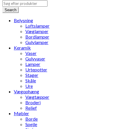
Search
Belysning
Loftslamper
Væglamper
Bordlamper
Gulvlamper
Keramik
Vaser
Gulvvaser
Lamper
Urtepotter
Stager
Skåle
Ure
Vægophæng
Vægtæpper
Broderi
Relief
Møbler
Borde
Spejle