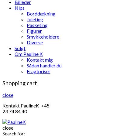
Billeder
Nips
Borddækning
Juleting
Påsketing
Figurer
Smykkeholdere
Diverse
Solgt
Om Pauline K
Kontakt mig
Sådan handler du
Fragtpriser
Shopping cart
close
Kontakt PaulineK +45
23 74 84 40
close
Search for: