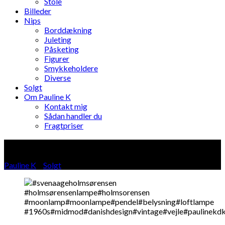
Stole
Billeder
Nips
Borddækning
Juleting
Påsketing
Figurer
Smykkeholdere
Diverse
Solgt
Om Pauline K
Kontakt mig
Sådan handler du
Fragtpriser
Blog
Pauline K
»
Solgt
»