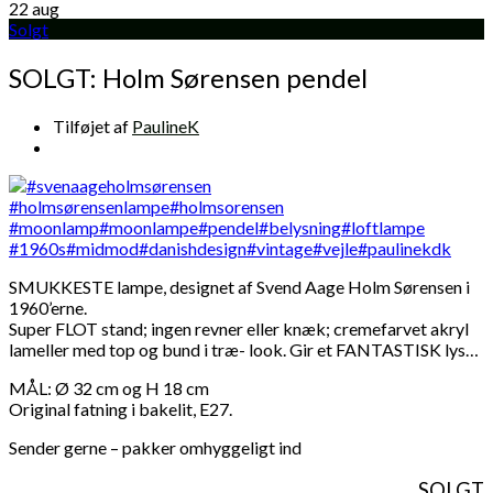
22
aug
Solgt
SOLGT: Holm Sørensen pendel
Tilføjet af
PaulineK
SMUKKESTE lampe, designet af Svend Aage Holm Sørensen i
1960’erne.
Super FLOT stand; ingen revner eller knæk; cremefarvet akryl
lameller med top og bund i træ- look. Gir et FANTASTISK lys…
MÅL: Ø 32 cm og H 18 cm
Original fatning i bakelit, E27.
Sender gerne – pakker omhyggeligt ind
SOLGT