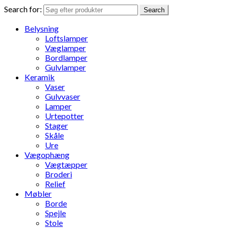
Search for:
Search
Belysning
Loftslamper
Væglamper
Bordlamper
Gulvlamper
Keramik
Vaser
Gulvvaser
Lamper
Urtepotter
Stager
Skåle
Ure
Vægophæng
Vægtæpper
Broderi
Relief
Møbler
Borde
Spejle
Stole