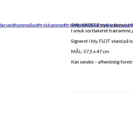
SMUKKESTE tryk i ramme: H C 
I smuk sortlakeret træramme, 
Signeret i bly. FLOT stand på 
MÅL: 57,5 x 47 cm
Kan sendes – afhentning fore