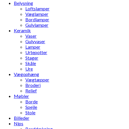
Belysning
Loftslamper
Væglamper
Bordlamper
Gulvlamper
Keramik
Vaser
Gulvvaser
Lamper
Urtepotter
Stager
Skåle
Ure
Vægophæng
Vægtæpper
Broderi
Relief
Møbler
Borde
Spejle
Stole
Billeder
Nips
Borddækning