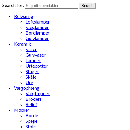
Search for:
Search
Belysning
Loftslamper
Væglamper
Bordlamper
Gulvlamper
Keramik
Vaser
Gulvvaser
Lamper
Urtepotter
Stager
Skåle
Ure
Vægophæng
Vægtæpper
Broderi
Relief
Møbler
Borde
Spejle
Stole