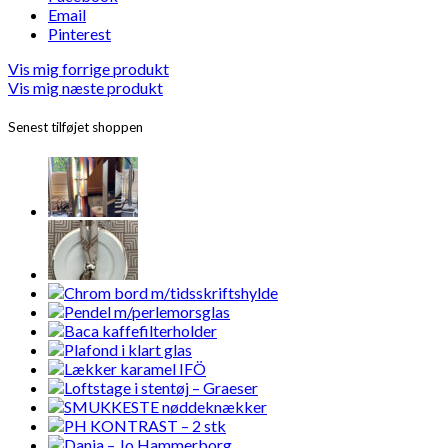
Email
Pinterest
Vis mig forrige produkt
Vis mig næste produkt
Senest tilføjet shoppen