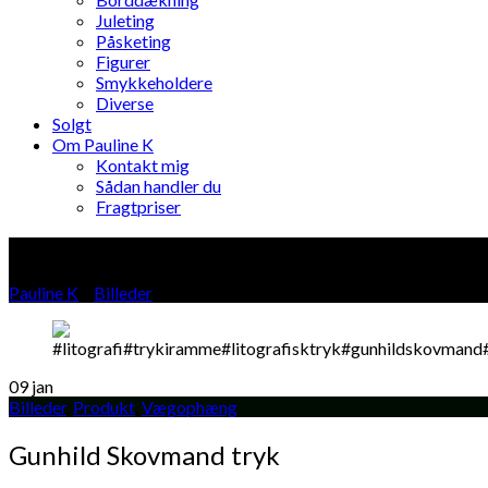
Juleting
Påsketing
Figurer
Smykkeholdere
Diverse
Solgt
Om Pauline K
Kontakt mig
Sådan handler du
Fragtpriser
Blog
Pauline K
»
Billeder
»
09
jan
Billeder
,
Produkt
,
Vægophæng
Gunhild Skovmand tryk