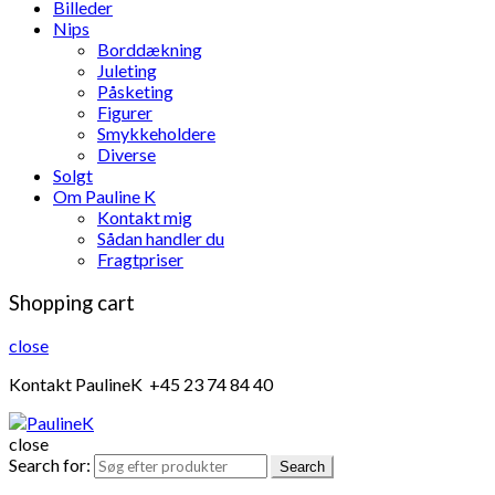
Billeder
Nips
Borddækning
Juleting
Påsketing
Figurer
Smykkeholdere
Diverse
Solgt
Om Pauline K
Kontakt mig
Sådan handler du
Fragtpriser
Shopping cart
close
Kontakt PaulineK +45 23 74 84 40
close
Search for:
Search