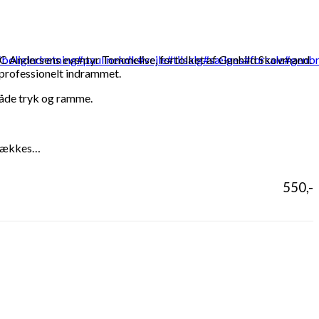
Andersens eventyr Tommelise, fortolket af Gunhild Skovmand.
professionelt indrammet.
både tryk og ramme.
trækkes…
550,-