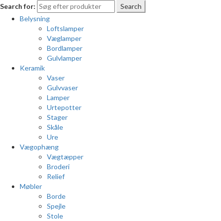
Search for:
Search
Belysning
Loftslamper
Væglamper
Bordlamper
Gulvlamper
Keramik
Vaser
Gulvvaser
Lamper
Urtepotter
Stager
Skåle
Ure
Vægophæng
Vægtæpper
Broderi
Relief
Møbler
Borde
Spejle
Stole