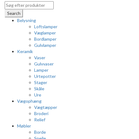
Search
Belysning
Loftslamper
Væglamper
Bordlamper
Gulvlamper
Keramik
Vaser
Gulvvaser
Lamper
Urtepotter
Stager
Skåle
Ure
Vægophæng
Vægtæpper
Broderi
Relief
Møbler
Borde
Spejle