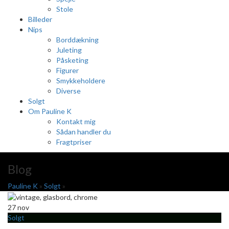
Stole
Billeder
Nips
Borddækning
Juleting
Påsketing
Figurer
Smykkeholdere
Diverse
Solgt
Om Pauline K
Kontakt mig
Sådan handler du
Fragtpriser
Blog
Pauline K
»
Solgt
»
27
nov
Solgt