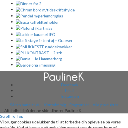
Facebook
Email
Instagram
Sådan handler du
Kontakt mig
Fragtpriser
Alle produkter
Alt indhold på denne side tilhører Pauline K
Scroll To Top
Vi bruger cookies udelukkende til at forbedre din oplevelse på vores
webside. Ved at browse på websiden accepterer du vores brug af