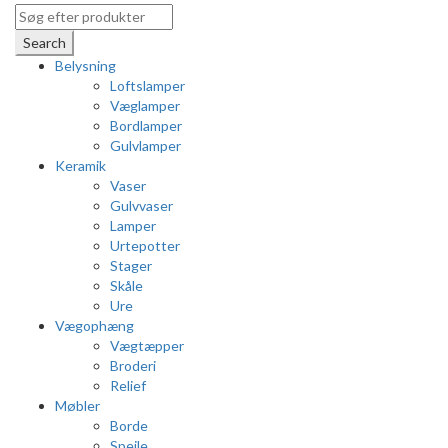
Search
Belysning
Loftslamper
Væglamper
Bordlamper
Gulvlamper
Keramik
Vaser
Gulvvaser
Lamper
Urtepotter
Stager
Skåle
Ure
Vægophæng
Vægtæpper
Broderi
Relief
Møbler
Borde
Spejle