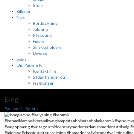
Stole
Billeder
Nips
Borddækning
Juleting
Påsketing
Figurer
Smykkeholdere
Diverse
Solgt
Om Pauline K
Kontakt mig
Sådan handler du
Fragtpriser
Blog
Pauline K
»
Solgt
»