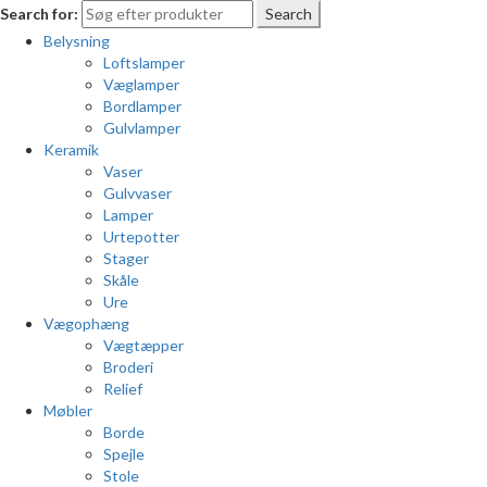
Search for:
Search
Belysning
Loftslamper
Væglamper
Bordlamper
Gulvlamper
Keramik
Vaser
Gulvvaser
Lamper
Urtepotter
Stager
Skåle
Ure
Vægophæng
Vægtæpper
Broderi
Relief
Møbler
Borde
Spejle
Stole