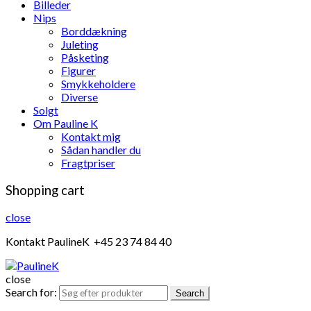
Billeder
Nips
Borddækning
Juleting
Påsketing
Figurer
Smykkeholdere
Diverse
Solgt
Om Pauline K
Kontakt mig
Sådan handler du
Fragtpriser
Shopping cart
close
Kontakt PaulineK +45 23 74 84 40
close
Search for:
Search