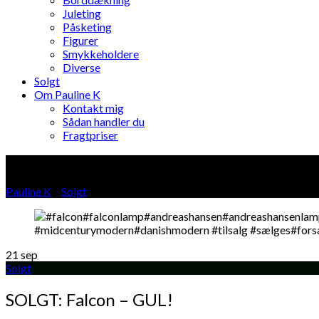
Juleting
Påsketing
Figurer
Smykkeholdere
Diverse
Solgt
Om Pauline K
Kontakt mig
Sådan handler du
Fragtpriser
Blog
Pauline K
»
Solgt
»
21
sep
Solgt
SOLGT: Falcon – GUL!