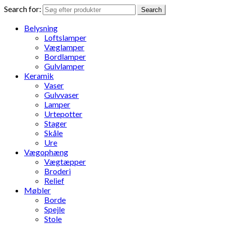
Search for:
Search
Belysning
Loftslamper
Væglamper
Bordlamper
Gulvlamper
Keramik
Vaser
Gulvvaser
Lamper
Urtepotter
Stager
Skåle
Ure
Vægophæng
Vægtæpper
Broderi
Relief
Møbler
Borde
Spejle
Stole