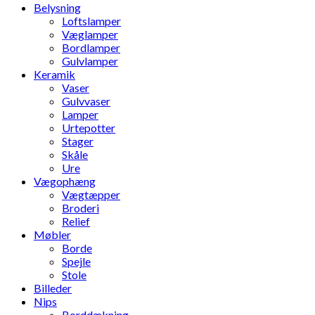
Belysning
Loftslamper
Væglamper
Bordlamper
Gulvlamper
Keramik
Vaser
Gulvvaser
Lamper
Urtepotter
Stager
Skåle
Ure
Vægophæng
Vægtæpper
Broderi
Relief
Møbler
Borde
Spejle
Stole
Billeder
Nips
Borddækning