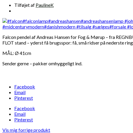
Tilføjet af
PaulineK
Falcon pendel af Andreas Hansen for Fog & Mørup – fra REGNB
FLOT stand – yderst få brugsspor: få, små ridser på nederste rin
MÅL: Ø 41cm
Sender gerne – pakker omhyggeligt ind.
Facebook
Email
Pinterest
Facebook
Email
Pinterest
Vis mig forrige produkt