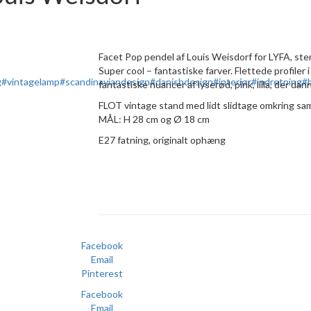
Facet Pop pendel af Louis Weisdorf for LYFA, ste
Super cool – fantastiske farver. Flettede profiler i
fantastiske nuancer af lyserød, pink, lilla, der dan
FLOT vintage stand med lidt slidtage omkring saml
MÅL: H 28 cm og Ø 18 cm
E27 fatning, originalt ophæng
Facebook
Email
Pinterest
Facebook
Email