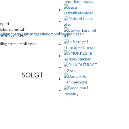
mplet:
 lakeret metal i
ner en cylinder
ingerne, se billeder.
SOLGT