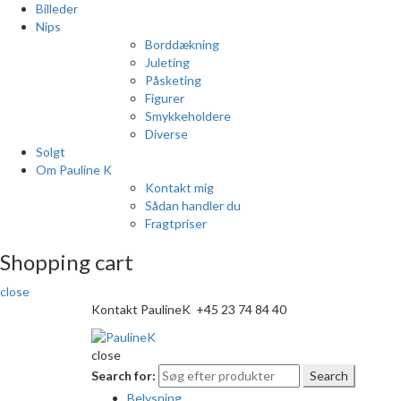
Billeder
Nips
Borddækning
Juleting
Påsketing
Figurer
Smykkeholdere
Diverse
Solgt
Om Pauline K
Kontakt mig
Sådan handler du
Fragtpriser
Shopping cart
close
Kontakt PaulineK +45 23 74 84 40
close
Search for:
Search
Belysning