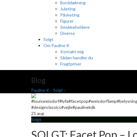
Borddækning
Juleting
Påsketing
Figurer
Smykkeholdere
Diverse
Solgt
Om Pauline K
Kontakt mig
Sådan handler du
Fragtpriser
Blog
Pauline K
»
Solgt
»
21
aug
Solgt
SOLGT: Facet Pop – L