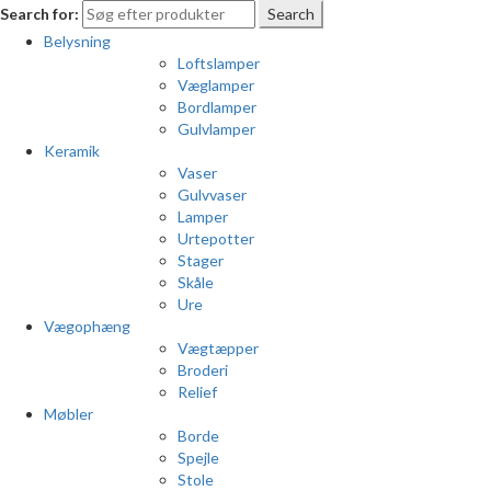
Search for:
Search
Belysning
Loftslamper
Væglamper
Bordlamper
Gulvlamper
Keramik
Vaser
Gulvvaser
Lamper
Urtepotter
Stager
Skåle
Ure
Vægophæng
Vægtæpper
Broderi
Relief
Møbler
Borde
Spejle
Stole