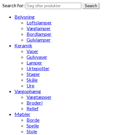
Search for:
Search
Belysning
Loftslamper
Væglamper
Bordlamper
Gulvlamper
Keramik
Vaser
Gulvvaser
Lamper
Urtepotter
Stager
Skåle
Ure
Vægophæng
Vægtæpper
Broderi
Relief
Møbler
Borde
Spejle
Stole