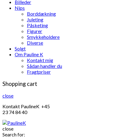
Billeder
Nips
Borddækning
Juleting
Påsketing
Figurer
Smykkeholdere
Diverse
Solgt
Om Pauline K
Kontakt mig
Sådan handler du
Fragtpriser
Shopping cart
close
Kontakt PaulineK +45
23 74 84 40
close
Search for: