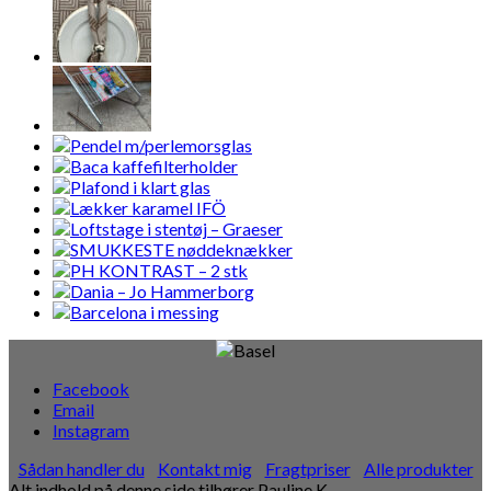
Facebook
Email
Instagram
Sådan handler du
Kontakt mig
Fragtpriser
Alle produkter
Alt indhold på denne side tilhører Pauline K