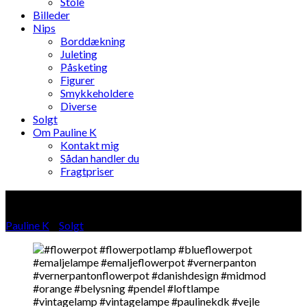
Stole
Billeder
Nips
Borddækning
Juleting
Påsketing
Figurer
Smykkeholdere
Diverse
Solgt
Om Pauline K
Kontakt mig
Sådan handler du
Fragtpriser
Blog
Pauline K
»
Solgt
»