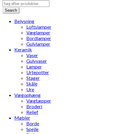
Search
Belysning
Loftslamper
Væglamper
Bordlamper
Gulvlamper
Keramik
Vaser
Gulvvaser
Lamper
Urtepotter
Stager
Skåle
Ure
Vægophæng
Vægtæpper
Broderi
Relief
Møbler
Borde
Spejle