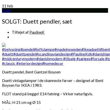
11
feb
Solgt
SOLGT: Duett pendler, sæt
Tilføjet af
PaulineK
Duett pendel, Bent Gantzel Boysen
Duett vintagelamper i de skønneste farver – designet af Bent
Boysen for IKEA i 1983.
FLOT stand på begge! E14 fatning – Virker naturligvis.
MÅL: H 21 cm og Ø 15