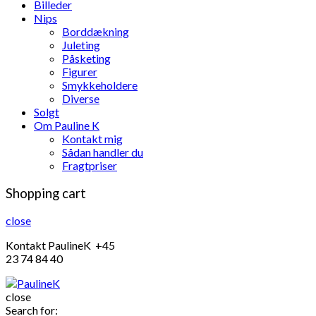
Billeder
Nips
Borddækning
Juleting
Påsketing
Figurer
Smykkeholdere
Diverse
Solgt
Om Pauline K
Kontakt mig
Sådan handler du
Fragtpriser
Shopping cart
close
Kontakt PaulineK +45
23 74 84 40
close
Search for: