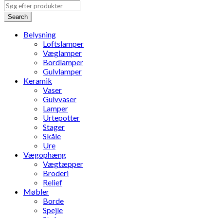
Search
Belysning
Loftslamper
Væglamper
Bordlamper
Gulvlamper
Keramik
Vaser
Gulvvaser
Lamper
Urtepotter
Stager
Skåle
Ure
Vægophæng
Vægtæpper
Broderi
Relief
Møbler
Borde
Spejle