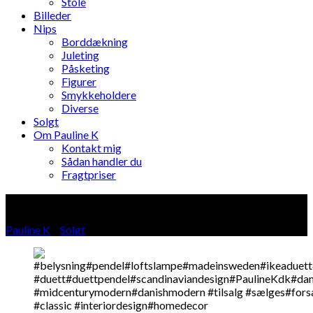
Stole
Billeder
Nips
Borddækning
Juleting
Påsketing
Figurer
Smykkeholdere
Diverse
Solgt
Om Pauline K
Kontakt mig
Sådan handler du
Fragtpriser
Blog
Pauline K
»
Solgt
»