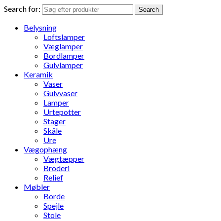
Search for:
Search
Belysning
Loftslamper
Væglamper
Bordlamper
Gulvlamper
Keramik
Vaser
Gulvvaser
Lamper
Urtepotter
Stager
Skåle
Ure
Vægophæng
Vægtæpper
Broderi
Relief
Møbler
Borde
Spejle
Stole