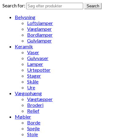
Search for:
Search
Belysning
Loftslamper
Væglamper
Bordlamper
Gulvlamper
Keramik
Vaser
Gulvvaser
Lamper
Urtepotter
Stager
Skåle
Ure
Vægophæng
Vægtæpper
Broderi
Relief
Møbler
Borde
Spejle
Stole