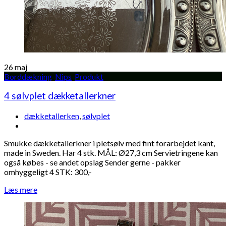
26
maj
Borddækning
,
Nips
,
Produkt
4 sølvplet dækketallerkner
dækketallerken
,
sølvplet
Smukke dækketallerkner i pletsølv med fint forarbejdet kant,
made in Sweden. Har 4 stk. MÅL: Ø27,3 cm Servietringene kan
også købes - se andet opslag Sender gerne - pakker
omhyggeligt 4 STK: 300,-
Læs mere