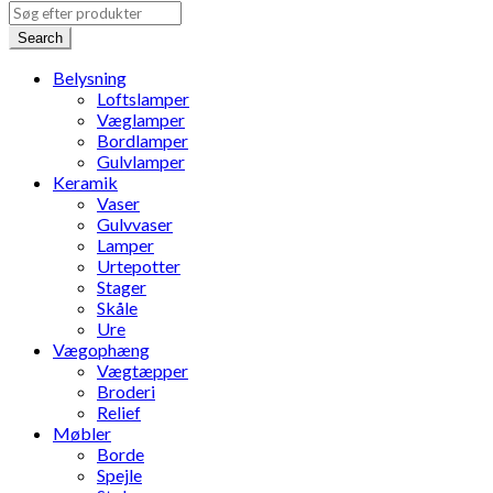
Search
Belysning
Loftslamper
Væglamper
Bordlamper
Gulvlamper
Keramik
Vaser
Gulvvaser
Lamper
Urtepotter
Stager
Skåle
Ure
Vægophæng
Vægtæpper
Broderi
Relief
Møbler
Borde
Spejle