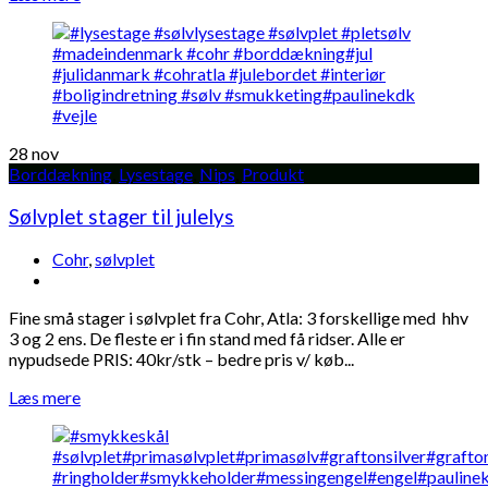
28
nov
Borddækning
,
Lysestage
,
Nips
,
Produkt
Sølvplet stager til julelys
Cohr
,
sølvplet
Fine små stager i sølvplet fra Cohr, Atla: 3 forskellige med hhv
3 og 2 ens. De fleste er i fin stand med få ridser. Alle er
nypudsede PRIS: 40kr/stk – bedre pris v/ køb...
Læs mere