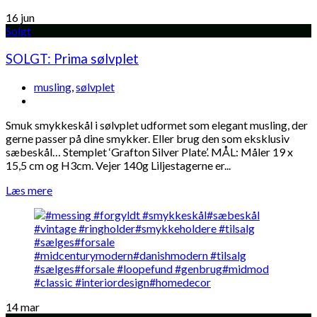
16
jun
Solgt
SOLGT: Prima sølvplet
musling
,
sølvplet
Smuk smykkeskål i sølvplet udformet som elegant musling, der
gerne passer på dine smykker. Eller brug den som eksklusiv
sæbeskål… Stemplet ‘Grafton Silver Plate’. MÅL: Måler 19 x
15,5 cm og H3cm. Vejer 140g Liljestagerne er...
Læs mere
14
mar