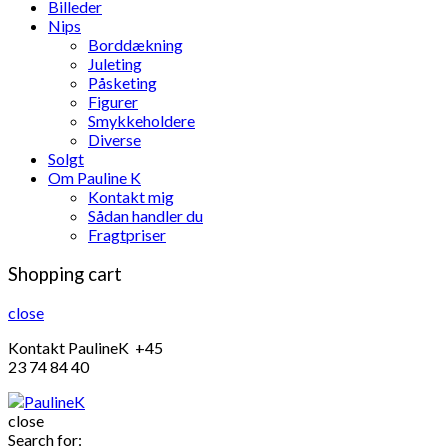
Billeder
Nips
Borddækning
Juleting
Påsketing
Figurer
Smykkeholdere
Diverse
Solgt
Om Pauline K
Kontakt mig
Sådan handler du
Fragtpriser
Shopping cart
close
Kontakt PaulineK +45
23 74 84 40
close
Search for: