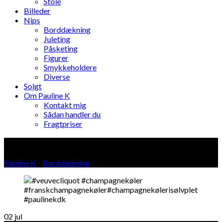
Stole
Billeder
Nips
Borddækning
Juleting
Påsketing
Figurer
Smykkeholdere
Diverse
Solgt
Om Pauline K
Kontakt mig
Sådan handler du
Fragtpriser
Blog
Pauline K
»
Borddækning
»
02
jul