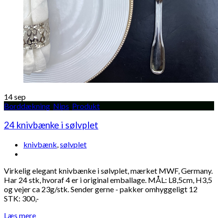
14
sep
Borddækning
,
Nips
,
Produkt
24 knivbænke i sølvplet
knivbænk
,
sølvplet
Virkelig elegant knivbænke i sølvplet, mærket MWF, Germany.
Har 24 stk, hvoraf 4 er i original emballage. MÅL: L8,5cm, H3,5
og vejer ca 23g/stk. Sender gerne - pakker omhyggeligt 12
STK: 300,-
Læs mere