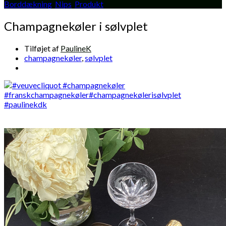
Borddækning
,
Nips
,
Produkt
Champagnekøler i sølvplet
Tilføjet af
PaulineK
champagnekøler
,
sølvplet