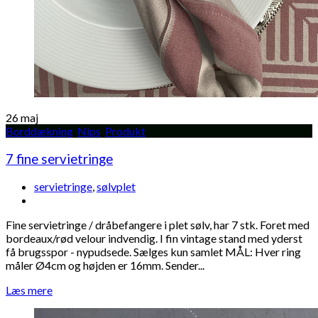
26
maj
Borddækning
,
Nips
,
Produkt
7 fine servietringe
servietringe
,
sølvplet
Fine servietringe / dråbefangere i plet sølv, har 7 stk. Foret med
bordeaux/rød velour indvendig. I fin vintage stand med yderst
få brugsspor - nypudsede. Sælges kun samlet MÅL: Hver ring
måler Ø4cm og højden er 16mm. Sender...
Læs mere