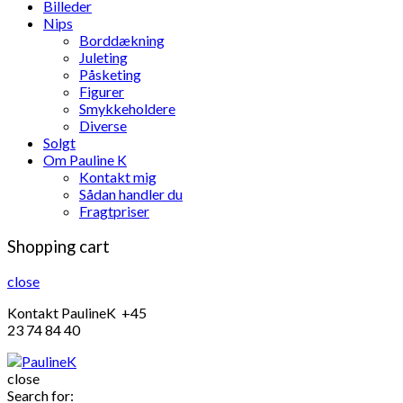
Billeder
Nips
Borddækning
Juleting
Påsketing
Figurer
Smykkeholdere
Diverse
Solgt
Om Pauline K
Kontakt mig
Sådan handler du
Fragtpriser
Shopping cart
close
Kontakt PaulineK +45
23 74 84 40
close
Search for: