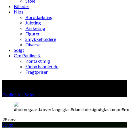
Stole
Billeder
Nips
Borddækning
Juleting
Påsketing
Figurer
Smykkeholdere
Diverse
Solgt
Om Pauline K
Kontakt mig
Sådan handler du
Fragtpriser
Blog
Pauline K
»
Solgt
»
28
nov
Solgt