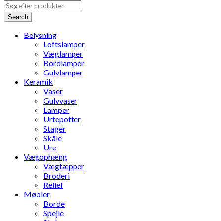
Search
Belysning
Loftslamper
Væglamper
Bordlamper
Gulvlamper
Keramik
Vaser
Gulvvaser
Lamper
Urtepotter
Stager
Skåle
Ure
Vægophæng
Vægtæpper
Broderi
Relief
Møbler
Borde
Spejle