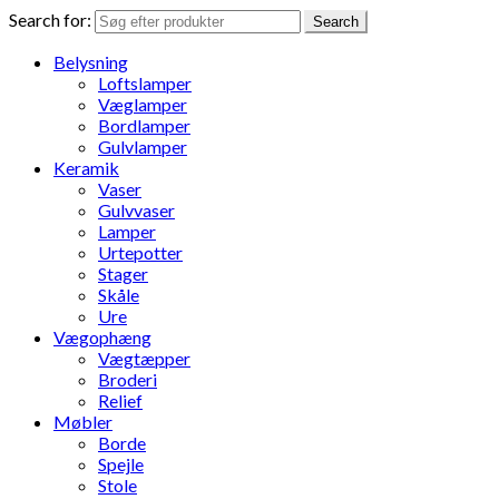
Search for:
Search
Belysning
Loftslamper
Væglamper
Bordlamper
Gulvlamper
Keramik
Vaser
Gulvvaser
Lamper
Urtepotter
Stager
Skåle
Ure
Vægophæng
Vægtæpper
Broderi
Relief
Møbler
Borde
Spejle
Stole