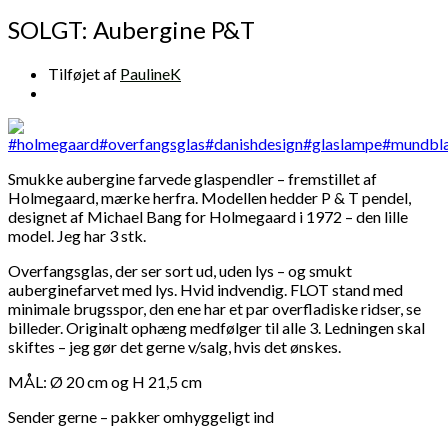
SOLGT: Aubergine P&T
Tilføjet af
PaulineK
Smukke aubergine farvede glaspendler – fremstillet af
Holmegaard, mærke herfra. Modellen hedder P & T pendel,
designet af Michael Bang for Holmegaard i 1972 – den lille
model. Jeg har 3 stk.
Overfangsglas, der ser sort ud, uden lys – og smukt
auberginefarvet med lys. Hvid indvendig. FLOT stand med
minimale brugsspor, den ene har et par overfladiske ridser, se
billeder. Originalt ophæng medfølger til alle 3. Ledningen skal
skiftes – jeg gør det gerne v/salg, hvis det ønskes.
MÅL: Ø 20 cm og H 21,5 cm
Sender gerne – pakker omhyggeligt ind