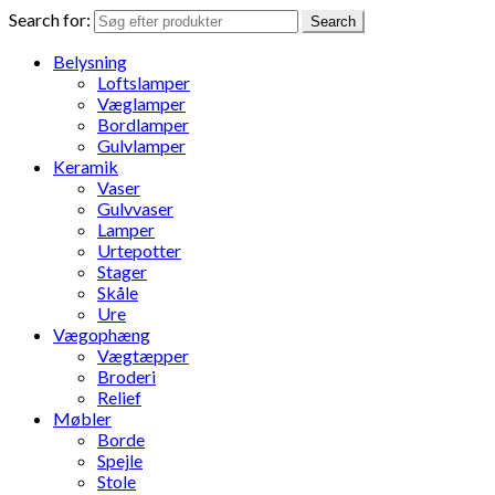
Search for:
Search
Belysning
Loftslamper
Væglamper
Bordlamper
Gulvlamper
Keramik
Vaser
Gulvvaser
Lamper
Urtepotter
Stager
Skåle
Ure
Vægophæng
Vægtæpper
Broderi
Relief
Møbler
Borde
Spejle
Stole