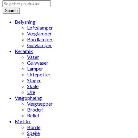
Search
Belysning
Loftslamper
Væglamper
Bordlamper
Gulvlamper
Keramik
Vaser
Gulvvaser
Lamper
Urtepotter
Stager
Skåle
Ure
Vægophæng
Vægtæpper
Broderi
Relief
Møbler
Borde
Spejle