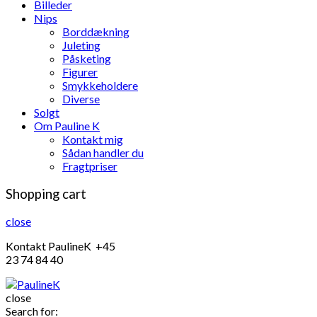
Billeder
Nips
Borddækning
Juleting
Påsketing
Figurer
Smykkeholdere
Diverse
Solgt
Om Pauline K
Kontakt mig
Sådan handler du
Fragtpriser
Shopping cart
close
Kontakt PaulineK +45
23 74 84 40
close
Search for: