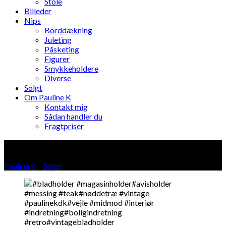
Stole
Billeder
Nips
Borddækning
Juleting
Påsketing
Figurer
Smykkeholdere
Diverse
Solgt
Om Pauline K
Kontakt mig
Sådan handler du
Fragtpriser
Blog
Pauline K
»
Solgt
»