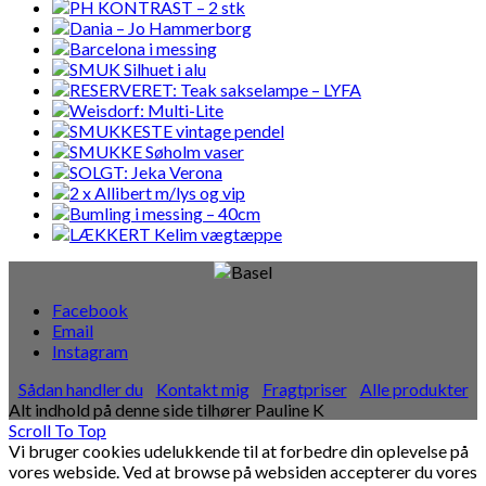
Facebook
Email
Instagram
Sådan handler du
Kontakt mig
Fragtpriser
Alle produkter
Alt indhold på denne side tilhører Pauline K
Scroll To Top
Vi bruger cookies udelukkende til at forbedre din oplevelse på
vores webside. Ved at browse på websiden accepterer du vores