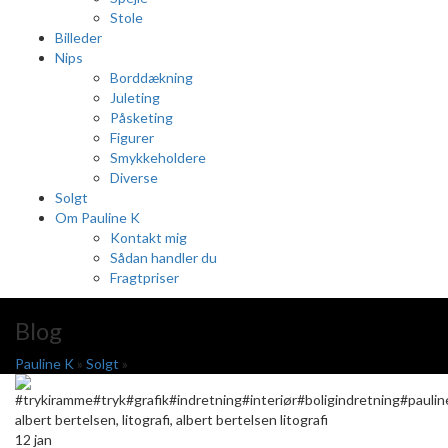
Stole
Billeder
Nips
Borddækning
Juleting
Påsketing
Figurer
Smykkeholdere
Diverse
Solgt
Om Pauline K
Kontakt mig
Sådan handler du
Fragtpriser
Blog
Pauline K
»
Solgt
»
12
jan