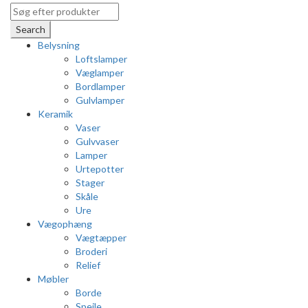
Search
Belysning
Loftslamper
Væglamper
Bordlamper
Gulvlamper
Keramik
Vaser
Gulvvaser
Lamper
Urtepotter
Stager
Skåle
Ure
Vægophæng
Vægtæpper
Broderi
Relief
Møbler
Borde
Spejle