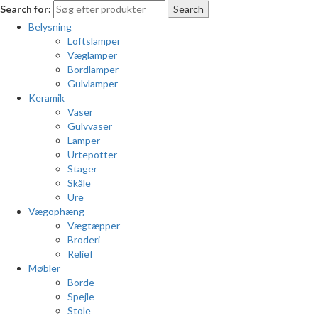
Search for:
Search
Belysning
Loftslamper
Væglamper
Bordlamper
Gulvlamper
Keramik
Vaser
Gulvvaser
Lamper
Urtepotter
Stager
Skåle
Ure
Vægophæng
Vægtæpper
Broderi
Relief
Møbler
Borde
Spejle
Stole